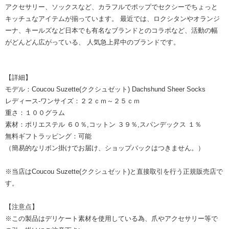
アクセサリー、ソックスなど、カラフルでポップでセクシーでちょっと
キッチュなアイテムが揃っています。 最近では、ロクシタンやオランジ
ーナ、キールズなど日本でも有名なブランドとのコラボなど、活動の幅
がどんどん広がっている、 人気急上昇中のブランドです。
【詳細】
モデル：Coucou Suzette(ククシュゼット) Dachshund Sheer Socks
レディース-ワンサイズ：２２ｃｍ～２５ｃｍ
重さ：１００グラム
素材：ポリエステル ６０％,コットン ３９％,スパンデックス １％
無料ギフトラッピング：可能
（簡易的なリボン掛けでお届け、ショップバックはつきません。）
※当店はCoucou Suzette(ククシュゼット)と直接取引を行う正規販売店で
す。
【注意点】
※この製品はデリケート素材を使用している為、爪やアクセサリー等で