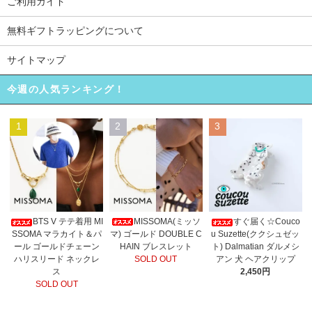
ご利用ガイド
無料ギフトラッピングについて
サイトマップ
今週の人気ランキング！
1
2
3
MISSOMA(ミッソ
BTS V テテ着用 MI
すぐ届く☆Couco
マ) ゴールド DOUBLE C
SSOMA マラカイト＆パ
u Suzette(ククシュゼッ
HAIN ブレスレット
ール ゴールドチェーン
ト) Dalmatian ダルメシ
SOLD OUT
ハリスリード ネックレ
アン 犬 ヘアクリップ
ス
2,450円
SOLD OUT