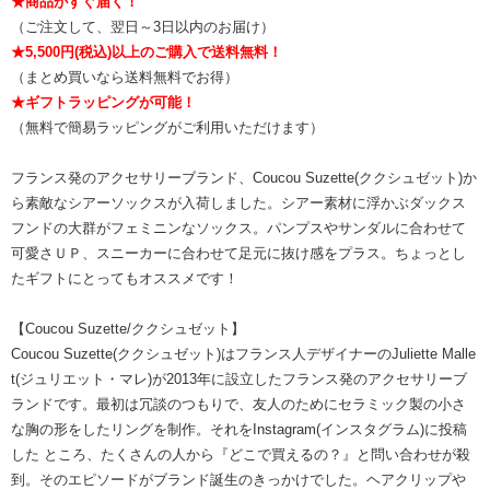
★商品がすぐ届く！
（ご注文して、翌日～3日以内のお届け）
★5,500円(税込)以上のご購入で送料無料！
（まとめ買いなら送料無料でお得）
★ギフトラッピングが可能！
（無料で簡易ラッピングがご利用いただけます）
フランス発のアクセサリーブランド、Coucou Suzette(ククシュゼット)か
ら素敵なシアーソックスが入荷しました。シアー素材に浮かぶダックス
フンドの大群がフェミニンなソックス。パンプスやサンダルに合わせて
可愛さＵＰ、スニーカーに合わせて足元に抜け感をプラス。ちょっとし
たギフトにとってもオススメです！
【Coucou Suzette/ククシュゼット】
Coucou Suzette(ククシュゼット)はフランス人デザイナーのJuliette Malle
t(ジュリエット・マレ)が2013年に設立したフランス発のアクセサリーブ
ランドです。最初は冗談のつもりで、友人のためにセラミック製の小さ
な胸の形をしたリングを制作。それをInstagram(インスタグラム)に投稿
した ところ、たくさんの人から『どこで買えるの？』と問い合わせが殺
到。そのエピソードがブランド誕生のきっかけでした。ヘアクリップや