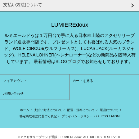
支払い方法について
LUMIEREdoux
ルミエールドゥは１万円台で手に入る日本未上陸のアクセサリーブ
ランド通販専門店です。プレゼントとしても喜ばれる人気のブラン
ド、WOLF CIRCUS(ウルフサーカス)、LUCAS JACK(ルーカスジャ
ック)、HELENA LOHNER(ヘレナローナー)などの新商品を随時入荷
しています。 最新情報はBLOG
ブログ
でお知らせしております。
マイアカウント
カートを見る
お問い合わせ
ホーム
/
支払い方法について
/
配送・送料について
/
返品について
/
特定商取引法に基づく表記
/
プライバシーポリシー
/ / /
RSS
/
ATOM
©アクセサリーブランド通販｜LUMIEREdoux. ALL RIGHTS RESERVED.