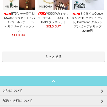
MISSOMA(ミッソ
BTS V テテ着用 MI
すぐ届く☆Couco
マ) ゴールド DOUBLE C
SSOMA マラカイト＆パ
u Suzette(ククシュゼッ
HAIN ブレスレット
ール ゴールドチェーン
ト) Dalmatian ダルメシ
SOLD OUT
ハリスリード ネックレ
アン 犬 ヘアクリップ
ス
2,450円
SOLD OUT
もっと見る
返品について
配送・送料について