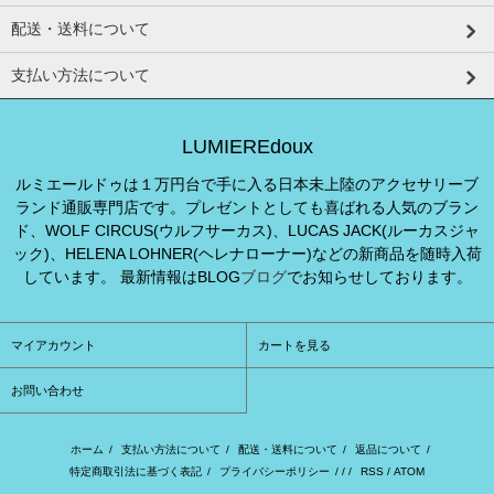
配送・送料について
支払い方法について
LUMIEREdoux
ルミエールドゥは１万円台で手に入る日本未上陸のアクセサリーブ
ランド通販専門店です。プレゼントとしても喜ばれる人気のブラン
ド、WOLF CIRCUS(ウルフサーカス)、LUCAS JACK(ルーカスジャ
ック)、HELENA LOHNER(ヘレナローナー)などの新商品を随時入荷
しています。 最新情報はBLOG
ブログ
でお知らせしております。
マイアカウント
カートを見る
お問い合わせ
ホーム
/
支払い方法について
/
配送・送料について
/
返品について
/
特定商取引法に基づく表記
/
プライバシーポリシー
/ / /
RSS
/
ATOM