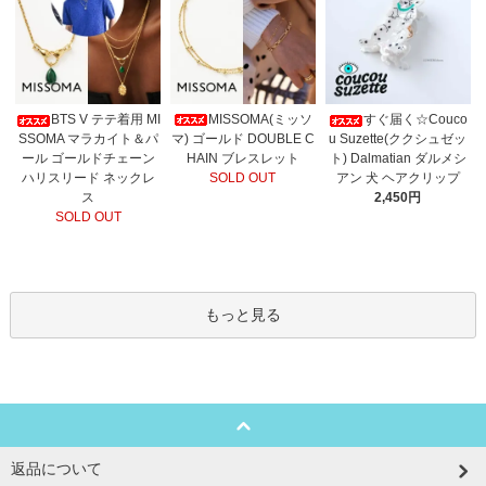
MISSOMA(ミッソ
BTS V テテ着用 MI
すぐ届く☆Couco
マ) ゴールド DOUBLE C
SSOMA マラカイト＆パ
u Suzette(ククシュゼッ
HAIN ブレスレット
ール ゴールドチェーン
ト) Dalmatian ダルメシ
SOLD OUT
ハリスリード ネックレ
アン 犬 ヘアクリップ
ス
2,450円
SOLD OUT
もっと見る
返品について