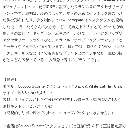
Coucou Suzette(ククシュゼット)はフランス人デザイナーのJuliette Malle
t(ジュリエット・マレ)が2013年に設立したフランス発のアクセサリーブ
ランドです。最初は冗談のつもりで、友人のためにセラミック製の小さ
な胸の形をしたリングを制作。それをInstagram(インスタグラム)に投稿
した ところ、たくさんの人から『どこで買えるの？』と問い合わせが殺
到。そのエピソードがブランド誕生のきっかけでした。ヘアクリップや
アクセサリー、ソックスなど、カラフルでポップでセクシーでちょっと
キッチュなアイテムが揃っています。 最近では、ロクシタンやオランジ
ーナ、キールズなど日本でも有名なブランドとのコラボなど、活動の幅
がどんどん広がっている、 人気急上昇中のブランドです。
【詳細】
モデル：Coucou Suzette(ククシュゼット) Black & White Cat Hair Claw
サイズ：約8.8ｃｍ×約4.5ｃｍ
素材：リサイクルされた生分解性の酢酸セルロース（環境にやさしい）
無料ギフトラッピング：可能
（簡易的なリボン掛けでお届け、ショップバックはつきません。）
※当店はCoucou Suzette(ククシュゼット)と直接取引を行う正規販売店で