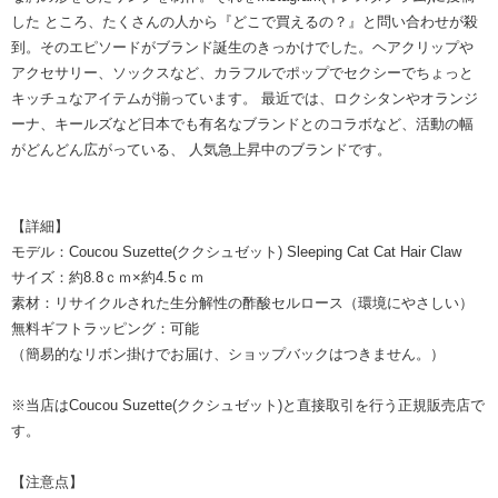
した ところ、たくさんの人から『どこで買えるの？』と問い合わせが殺
到。そのエピソードがブランド誕生のきっかけでした。ヘアクリップや
アクセサリー、ソックスなど、カラフルでポップでセクシーでちょっと
キッチュなアイテムが揃っています。 最近では、ロクシタンやオランジ
ーナ、キールズなど日本でも有名なブランドとのコラボなど、活動の幅
がどんどん広がっている、 人気急上昇中のブランドです。
【詳細】
モデル：Coucou Suzette(ククシュゼット) Sleeping Cat Cat Hair Claw
サイズ：約8.8ｃｍ×約4.5ｃｍ
素材：リサイクルされた生分解性の酢酸セルロース（環境にやさしい）
無料ギフトラッピング：可能
（簡易的なリボン掛けでお届け、ショップバックはつきません。）
※当店はCoucou Suzette(ククシュゼット)と直接取引を行う正規販売店で
す。
【注意点】