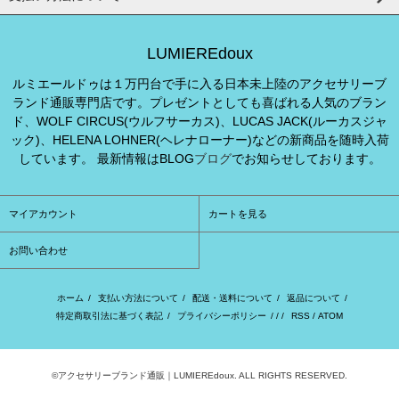
LUMIEREdoux
ルミエールドゥは１万円台で手に入る日本未上陸のアクセサリーブ
ランド通販専門店です。プレゼントとしても喜ばれる人気のブラン
ド、WOLF CIRCUS(ウルフサーカス)、LUCAS JACK(ルーカスジャ
ック)、HELENA LOHNER(ヘレナローナー)などの新商品を随時入荷
しています。 最新情報はBLOG
ブログ
でお知らせしております。
マイアカウント
カートを見る
お問い合わせ
ホーム
/
支払い方法について
/
配送・送料について
/
返品について
/
特定商取引法に基づく表記
/
プライバシーポリシー
/ / /
RSS
/
ATOM
©アクセサリーブランド通販｜LUMIEREdoux. ALL RIGHTS RESERVED.