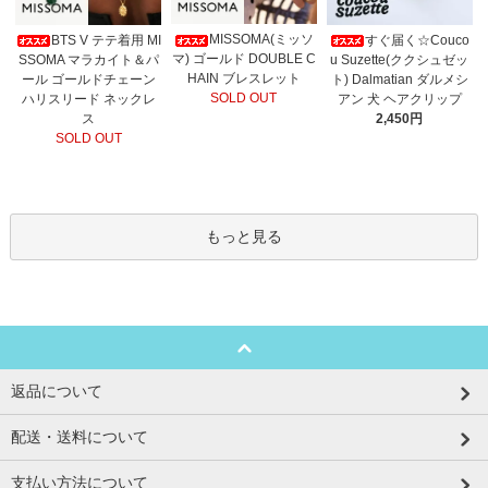
MISSOMA(ミッソ
BTS V テテ着用 MI
すぐ届く☆Couco
マ) ゴールド DOUBLE C
SSOMA マラカイト＆パ
u Suzette(ククシュゼッ
HAIN ブレスレット
ール ゴールドチェーン
ト) Dalmatian ダルメシ
SOLD OUT
ハリスリード ネックレ
アン 犬 ヘアクリップ
ス
2,450円
SOLD OUT
もっと見る
返品について
配送・送料について
支払い方法について