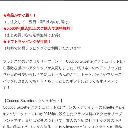
★商品がすぐ届く！
（ご注文して、翌日～3日以内のお届け）
★5,500円(税込)以上のご購入で送料無料！
（まとめ買いなら送料無料でお得）
★ギフトラッピングが可能！
（無料で簡易ラッピングがご利用いただけます）
フランス発のアクセサリーブランド、Coucou Suzette(ククシュゼット)か
ら素敵な猫のヘアクリップが入荷しました。眠りネコのヘアクリップは
見た目の可愛いらしさで髪はもちろんのこと、トートバックやマザーズ
バッグにはさんでもＯＫ！ちょっとしたギフトにとってもオススメで
す！
【Coucou Suzette/ククシュゼット】
Coucou Suzette(ククシュゼット)はフランス人デザイナーのJuliette Malle
t(ジュリエット・マレ)が2013年に設立したフランス発のアクセサリーブ
ランドです。最初は冗談のつもりで、友人のためにセラミック製の小さ
な胸の形をしたリングを制作。それをInstagram(インスタグラム)に投稿