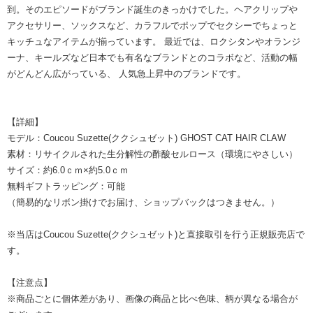
到。そのエピソードがブランド誕生のきっかけでした。ヘアクリップや
アクセサリー、ソックスなど、カラフルでポップでセクシーでちょっと
キッチュなアイテムが揃っています。 最近では、ロクシタンやオランジ
ーナ、キールズなど日本でも有名なブランドとのコラボなど、活動の幅
がどんどん広がっている、 人気急上昇中のブランドです。
【詳細】
モデル：Coucou Suzette(ククシュゼット) GHOST CAT HAIR CLAW
素材：リサイクルされた生分解性の酢酸セルロース（環境にやさしい）
サイズ：約6.0ｃｍ×約5.0ｃｍ
無料ギフトラッピング：可能
（簡易的なリボン掛けでお届け、ショップバックはつきません。）
※当店はCoucou Suzette(ククシュゼット)と直接取引を行う正規販売店で
す。
【注意点】
※商品ごとに個体差があり、画像の商品と比べ色味、柄が異なる場合が