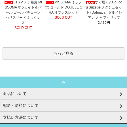
MISSOMA(ミッソ
BTS V テテ着用 MI
すぐ届く☆Couco
マ) ゴールド DOUBLE C
SSOMA マラカイト＆パ
u Suzette(ククシュゼッ
HAIN ブレスレット
ール ゴールドチェーン
ト) Dalmatian ダルメシ
SOLD OUT
ハリスリード ネックレ
アン 犬 ヘアクリップ
ス
2,450円
SOLD OUT
もっと見る
返品について
配送・送料について
支払い方法について