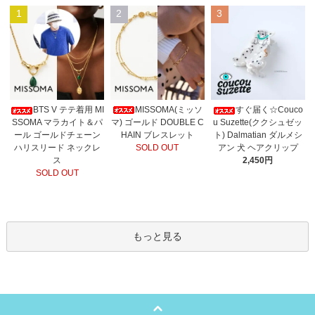
1
2
3
MISSOMA(ミッソ
BTS V テテ着用 MI
すぐ届く☆Couco
マ) ゴールド DOUBLE C
SSOMA マラカイト＆パ
u Suzette(ククシュゼッ
HAIN ブレスレット
ール ゴールドチェーン
ト) Dalmatian ダルメシ
SOLD OUT
ハリスリード ネックレ
アン 犬 ヘアクリップ
ス
2,450円
SOLD OUT
もっと見る