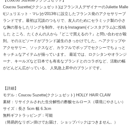
【Coucou Suzette/ククシュゼット】
Coucou Suzette(ククシュゼット)はフランス人デザイナーのJuliette Malle
t(ジュリエット・マレ)が2013年に設立したフランス発のアクセサリーブ
ランドです。最初は冗談のつもりで、友人のためにセラミック製の小さ
な胸の形をしたリングを制作。それをInstagram(インスタグラム)に投稿
した ところ、たくさんの人から『どこで買えるの？』と問い合わせが殺
到。そのエピソードがブランド誕生のきっかけでした。ヘアクリップや
アクセサリー、ソックスなど、カラフルでポップでセクシーでちょっと
キッチュなアイテムが揃っています。 最近では、ロクシタンやオランジ
ーナ、キールズなど日本でも有名なブランドとのコラボなど、活動の幅
がどんどん広がっている、 人気急上昇中のブランドです。
【詳細】
モデル：Coucou Suzette(ククシュゼット) HOLLY HAIR CLAW
素材：リサイクルされた生分解性の酢酸セルロース（環境にやさしい）
サイズ：長さ 5cm 幅 6.3cm
無料ギフトラッピング：可能
（簡易的なリボン掛けでお届け、ショップバックはつきません。）