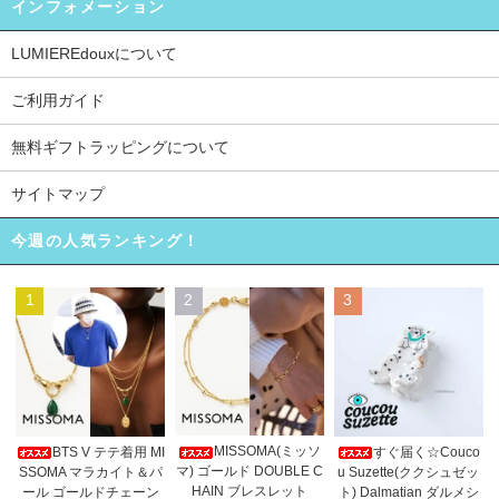
インフォメーション
LUMIEREdouxについて
ご利用ガイド
無料ギフトラッピングについて
サイトマップ
今週の人気ランキング！
1
2
3
MISSOMA(ミッソ
BTS V テテ着用 MI
すぐ届く☆Couco
マ) ゴールド DOUBLE C
SSOMA マラカイト＆パ
u Suzette(ククシュゼッ
HAIN ブレスレット
ール ゴールドチェーン
ト) Dalmatian ダルメシ