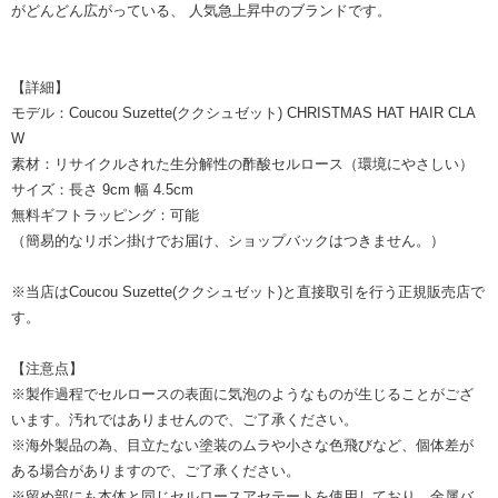
がどんどん広がっている、 人気急上昇中のブランドです。
【詳細】
モデル：Coucou Suzette(ククシュゼット) CHRISTMAS HAT HAIR CLA
W
素材：リサイクルされた生分解性の酢酸セルロース（環境にやさしい）
サイズ：長さ 9cm 幅 4.5cm
無料ギフトラッピング：可能
（簡易的なリボン掛けでお届け、ショップバックはつきません。）
※当店はCoucou Suzette(ククシュゼット)と直接取引を行う正規販売店で
す。
【注意点】
※製作過程でセルロースの表面に気泡のようなものが生じることがござ
います。汚れではありませんので、ご了承ください。
※海外製品の為、目立たない塗装のムラや小さな色飛びなど、個体差が
ある場合がありますので、ご了承ください。
※留め部にも本体と同じセルロースアセテートを使用しており、金属バ