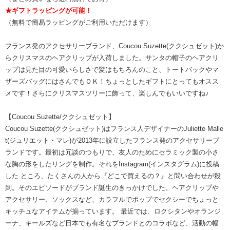
★ギフトラッピングが可能！
（無料で簡易ラッピングがご利用いただけます）
フランス発のアクセサリーブランド、Coucou Suzette(ククシュゼット)か
らクリスマスのヘアクリップが入荷しました。サンタの帽子のヘアクリ
ップは見た目の可愛いらしさで髪はもちろんのこと、トートバックやマ
ザーズバッグにはさんでもＯＫ！ちょっとしたギフトにとってもオスス
メです！さらにクリスマスツリーに飾って、楽しんでもいいですね♪
【Coucou Suzette/ククシュゼット】
Coucou Suzette(ククシュゼット)はフランス人デザイナーのJuliette Malle
t(ジュリエット・マレ)が2013年に設立したフランス発のアクセサリーブ
ランドです。最初は冗談のつもりで、友人のためにセラミック製の小さ
な胸の形をしたリングを制作。それをInstagram(インスタグラム)に投稿
した ところ、たくさんの人から『どこで買えるの？』と問い合わせが殺
到。そのエピソードがブランド誕生のきっかけでした。ヘアクリップや
アクセサリー、ソックスなど、カラフルでポップでセクシーでちょっと
キッチュなアイテムが揃っています。 最近では、ロクシタンやオランジ
ーナ、キールズなど日本でも有名なブランドとのコラボなど、活動の幅