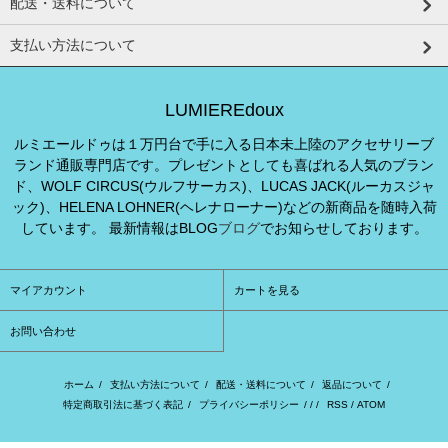
配送・送料について
支払い方法について
LUMIEREdoux
ルミエールドゥは１万円台で手に入る日本未上陸のアクセサリーブ
ランド通販専門店です。プレゼントとしても喜ばれる人気のブラン
ド、WOLF CIRCUS(ウルフサーカス)、LUCAS JACK(ルーカスジャ
ック)、HELENA LOHNER(ヘレナローナー)などの新商品を随時入荷
しています。 最新情報はBLOG
ブログ
でお知らせしております。
マイアカウント
カートを見る
お問い合わせ
ホーム
/
支払い方法について
/
配送・送料について
/
返品について
/
特定商取引法に基づく表記
/
プライバシーポリシー
/ / /
RSS
/
ATOM