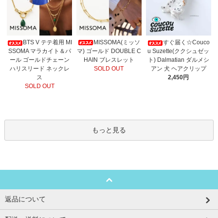
MISSOMA(ミッソ
BTS V テテ着用 MI
すぐ届く☆Couco
マ) ゴールド DOUBLE C
SSOMA マラカイト＆パ
u Suzette(ククシュゼッ
HAIN ブレスレット
ール ゴールドチェーン
ト) Dalmatian ダルメシ
SOLD OUT
ハリスリード ネックレ
アン 犬 ヘアクリップ
ス
2,450円
SOLD OUT
もっと見る
返品について