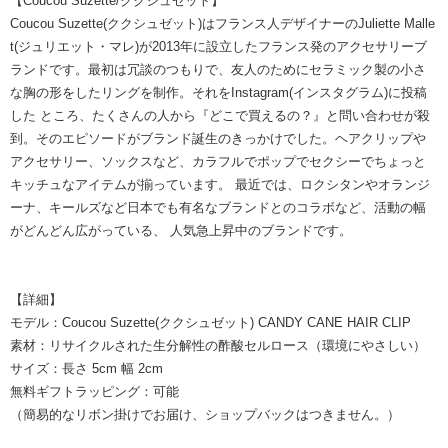
【Coucou Suzette/ククシュゼット】
Coucou Suzette(ククシュゼット)はフランス人デザイナーのJuliette Malle
t(ジュリエット・マレ)が2013年に設立したフランス発のアクセサリーブ
ランドです。最初は冗談のつもりで、友人のためにセラミック製の小さ
な胸の形をしたリングを制作。それをInstagram(インスタグラム)に投稿
した ところ、たくさんの人から『どこで買えるの？』と問い合わせが殺
到。そのエピソードがブランド誕生のきっかけでした。ヘアクリップや
アクセサリー、ソックスなど、カラフルでポップでセクシーでちょっと
キッチュなアイテムが揃っています。 最近では、ロクシタンやオランジ
ーナ、キールズなど日本でも有名なブランドとのコラボなど、活動の幅
がどんどん広がっている、 人気急上昇中のブランドです。
【詳細】
モデル：Coucou Suzette(ククシュゼット) CANDY CANE HAIR CLIP
素材：リサイクルされた生分解性の酢酸セルロース（環境にやさしい）
サイズ：長さ 5cm 幅 2cm
無料ギフトラッピング：可能
（簡易的なリボン掛けでお届け、ショップバックはつきません。）