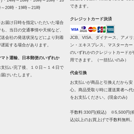
)・14時～16時・16時～18時・18
できます。
時～20時・19時～21時
クレジットカード決済
※お届け日時を指定いただいた場合
でも、当日の交通事情や天候など、
配送会社の発送状況などにより到着
JCB、VISA、ダイナース、アメリ
が遅延する場合があります。
ン・エキスプレス、マスターカー
のいずれかのクレジットカードが
ヤマト運輸、日本郵便のいずれか
用できます。（一括払いのみ）
お支払い完了後、１０日～１４日で
代金引換
お届けいたします。
お支払いが商品と引換えだから安
心。商品受取り時に運送業者へ代
をお支払ください。(現金のみ)
手数料:330円(税込) ※5,500円(
込)以上のお買上げで手数料無料