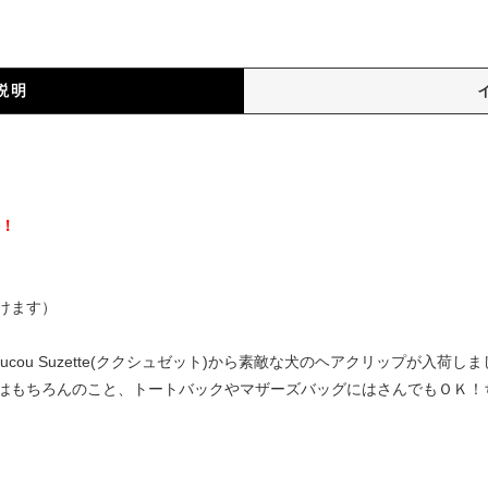
説明
）
料！
けます）
cou Suzette(ククシュゼット)から素敵な犬のヘアクリップが入荷
はもちろんのこと、トートバックやマザーズバッグにはさんでもＯＫ！