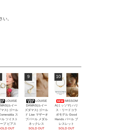
さい。
9
10
LOUISE
LOUISE
MISSOM
AMAS(ルイー
DAMAS(ルイー
A(ミッソマ) ハリ
マス) ゴール
ズダマス) ゴール
ス・リードコラ
Esmeralda ス
ド Lise マザーオ
ボモデル Good
ール ツイスト
ブパール メダル
Hands パール ブ
ープ ピアス
ネックレス
レスレット
SOLD OUT
SOLD OUT
SOLD OUT