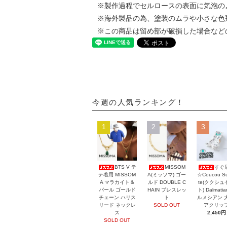
※製作過程でセルロースの表面に気泡の
※海外製品の為、塗装のムラや小さな色
※この商品は留め部が破損した場合など
今週の人気ランキング！
1
2
3
BTS V テ
MISSOM
すぐ
テ着用 MISSOM
A(ミッソマ) ゴー
☆Coucou Su
A マラカイト＆
ルド DOUBLE C
te(ククシュ
パール ゴールド
HAIN ブレスレッ
ト) Dalmati
チェーン ハリス
ト
ルメシアン 
リード ネックレ
SOLD OUT
アクリッ
ス
2,450円
SOLD OUT