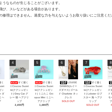
ようなものが生じることがございます。
飛び、スレなどがある場合があります。
の修理はできません。過度な力を与えないようお取り扱いにご注意くだ
4
5
6
7
8
届く
すぐ届く
すぐ届く
LOUISE
すぐ届く
zet
☆Coucou Suzet
☆Coucou Suzet
DAMAS(ルイー
☆Coucou Suzet
D
ゼッ
te(ククシュゼッ
te(ククシュゼッ
ズダマス) ゴール
te(ククシュゼッ
ズダ
an ダ
ト) Grey Cat グ
ト) ミニたこ Oct
ド Charlotte ネッ
ト) Lobster ロブ
ド 
犬 ヘ
レー 猫 ヘアクリ
opus Mini ミニヘ
クレス
スター 海 ヘアク
モ
プ
ップ
アクリップ
SOLD OUT
リップ
フ
2,450円
1,480円
SOLD OUT