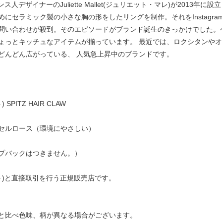
はフランス人デザイナーのJuliette Mallet(ジュリエット・マレ)が20
セラミック製の小さな胸の形をしたリングを制作。それをInstagram
問い合わせが殺到。そのエピソードがブランド誕生のきっかけでした。
ょっとキッチュなアイテムが揃っています。 最近では、ロクシタンや
どんどん広がっている、 人気急上昇中のブランドです。
SPITZ HAIR CLAW
セルロース（環境にやさしい）
プバックはつきません。）
ュゼット)と直接取引を行う正規販売店です。
と比べ色味、柄が異なる場合がございます。