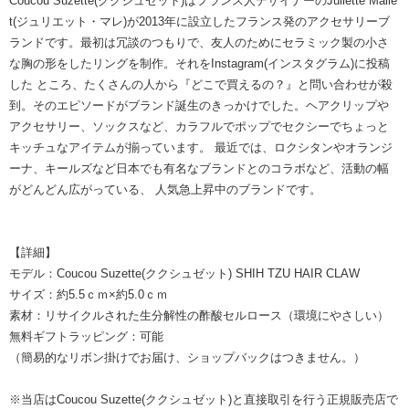
Coucou Suzette(ククシュゼット)はフランス人デザイナーのJuliette Malle
t(ジュリエット・マレ)が2013年に設立したフランス発のアクセサリーブ
ランドです。最初は冗談のつもりで、友人のためにセラミック製の小さ
な胸の形をしたリングを制作。それをInstagram(インスタグラム)に投稿
した ところ、たくさんの人から『どこで買えるの？』と問い合わせが殺
到。そのエピソードがブランド誕生のきっかけでした。ヘアクリップや
アクセサリー、ソックスなど、カラフルでポップでセクシーでちょっと
キッチュなアイテムが揃っています。 最近では、ロクシタンやオランジ
ーナ、キールズなど日本でも有名なブランドとのコラボなど、活動の幅
がどんどん広がっている、 人気急上昇中のブランドです。
【詳細】
モデル：Coucou Suzette(ククシュゼット) SHIH TZU HAIR CLAW
サイズ：約5.5ｃｍ×約5.0ｃｍ
素材：リサイクルされた生分解性の酢酸セルロース（環境にやさしい）
無料ギフトラッピング：可能
（簡易的なリボン掛けでお届け、ショップバックはつきません。）
※当店はCoucou Suzette(ククシュゼット)と直接取引を行う正規販売店で