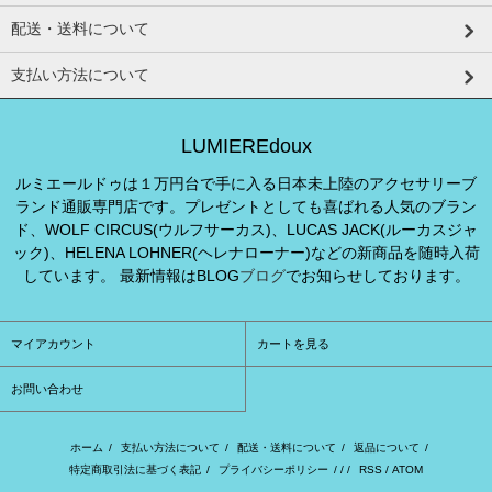
配送・送料について
支払い方法について
LUMIEREdoux
ルミエールドゥは１万円台で手に入る日本未上陸のアクセサリーブ
ランド通販専門店です。プレゼントとしても喜ばれる人気のブラン
ド、WOLF CIRCUS(ウルフサーカス)、LUCAS JACK(ルーカスジャ
ック)、HELENA LOHNER(ヘレナローナー)などの新商品を随時入荷
しています。 最新情報はBLOG
ブログ
でお知らせしております。
マイアカウント
カートを見る
お問い合わせ
ホーム
/
支払い方法について
/
配送・送料について
/
返品について
/
特定商取引法に基づく表記
/
プライバシーポリシー
/ / /
RSS
/
ATOM