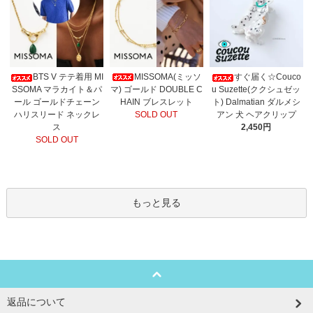
MISSOMA(ミッソ
BTS V テテ着用 MI
すぐ届く☆Couco
マ) ゴールド DOUBLE C
SSOMA マラカイト＆パ
u Suzette(ククシュゼッ
HAIN ブレスレット
ール ゴールドチェーン
ト) Dalmatian ダルメシ
SOLD OUT
ハリスリード ネックレ
アン 犬 ヘアクリップ
ス
2,450円
SOLD OUT
もっと見る
返品について