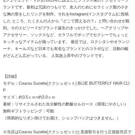
t(ジュリエット・マレ)が2013年に設立したフランス発のアクセサリーブ
ランドです。最初は冗談のつもりで、友人のためにセラミック製の小さ
な胸の形をしたリングを制作。それをInstagram(インスタグラム)に投稿
した ところ、たくさんの人から『どこで買えるの？』と問い合わせが殺
到。そのエピソードがブランド誕生のきっかけでした。ヘアクリップや
アクセサリー、ソックスなど、カラフルでポップでセクシーでちょっと
キッチュなアイテムが揃っています。 最近では、ロクシタンやオランジ
ーナ、キールズなど日本でも有名なブランドとのコラボなど、活動の幅
がどんどん広がっている、 人気急上昇中のブランドです。
【詳細】
モデル：Coucou Suzette(ククシュゼット) BLUE BUTTERFLY HAIR CLI
P
サイズ：約3.5ｃｍ×約3.0ｃｍ
素材：リサイクルされた生分解性の酢酸セルロース（環境にやさしい）
無料ギフトラッピング：可能
（簡易的なリボン掛けでお届け、ショップバックはつきません。）
※当店はCoucou Suzette(ククシュゼット)と直接取引を行う正規販売店で