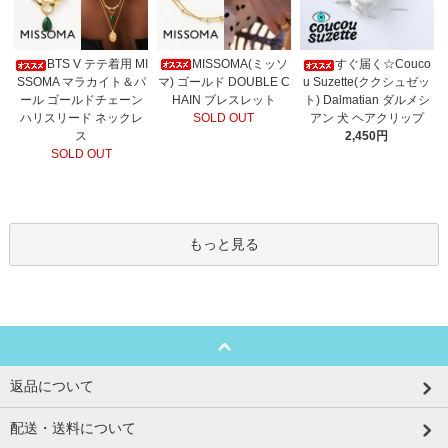
MISSOMA(ミッソ
BTS V テテ着用 MI
すぐ届く☆Couco
マ) ゴールド DOUBLE C
SSOMA マラカイト＆パ
u Suzette(ククシュゼッ
HAIN ブレスレット
ール ゴールドチェーン
ト) Dalmatian ダルメシ
SOLD OUT
ハリスリード ネックレ
アン 犬 ヘアクリップ
ス
2,450円
SOLD OUT
もっと見る
返品について
配送・送料について