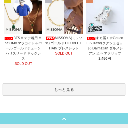
MISSOMA(ミッソ
BTS V テテ着用 MI
すぐ届く☆Couco
マ) ゴールド DOUBLE C
SSOMA マラカイト＆パ
u Suzette(ククシュゼッ
HAIN ブレスレット
ール ゴールドチェーン
ト) Dalmatian ダルメシ
SOLD OUT
ハリスリード ネックレ
アン 犬 ヘアクリップ
ス
2,450円
SOLD OUT
もっと見る