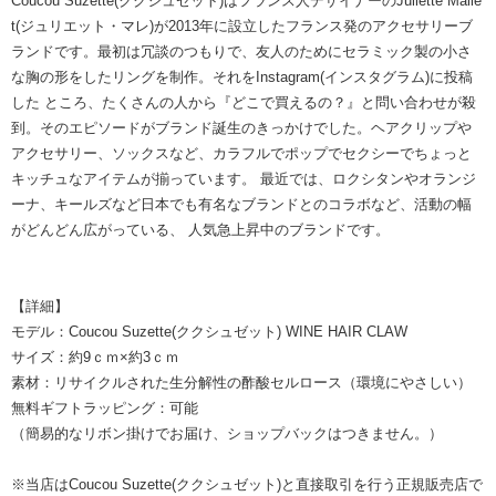
Coucou Suzette(ククシュゼット)はフランス人デザイナーのJuliette Malle
t(ジュリエット・マレ)が2013年に設立したフランス発のアクセサリーブ
ランドです。最初は冗談のつもりで、友人のためにセラミック製の小さ
な胸の形をしたリングを制作。それをInstagram(インスタグラム)に投稿
した ところ、たくさんの人から『どこで買えるの？』と問い合わせが殺
到。そのエピソードがブランド誕生のきっかけでした。ヘアクリップや
アクセサリー、ソックスなど、カラフルでポップでセクシーでちょっと
キッチュなアイテムが揃っています。 最近では、ロクシタンやオランジ
ーナ、キールズなど日本でも有名なブランドとのコラボなど、活動の幅
がどんどん広がっている、 人気急上昇中のブランドです。
【詳細】
モデル：Coucou Suzette(ククシュゼット) WINE HAIR CLAW
サイズ：約9ｃｍ×約3ｃｍ
素材：リサイクルされた生分解性の酢酸セルロース（環境にやさしい）
無料ギフトラッピング：可能
（簡易的なリボン掛けでお届け、ショップバックはつきません。）
※当店はCoucou Suzette(ククシュゼット)と直接取引を行う正規販売店で