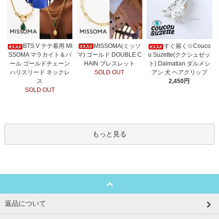
MISSOMA(ミッソ
BTS V テテ着用 MI
すぐ届く☆Couco
マ) ゴールド DOUBLE C
SSOMA マラカイト＆パ
u Suzette(ククシュゼッ
HAIN ブレスレット
ール ゴールドチェーン
ト) Dalmatian ダルメシ
SOLD OUT
ハリスリード ネックレ
アン 犬 ヘアクリップ
ス
2,450円
SOLD OUT
もっと見る
返品について