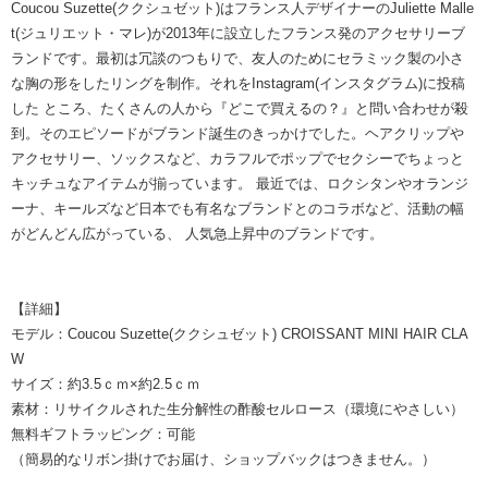
Coucou Suzette(ククシュゼット)はフランス人デザイナーのJuliette Malle
t(ジュリエット・マレ)が2013年に設立したフランス発のアクセサリーブ
ランドです。最初は冗談のつもりで、友人のためにセラミック製の小さ
な胸の形をしたリングを制作。それをInstagram(インスタグラム)に投稿
した ところ、たくさんの人から『どこで買えるの？』と問い合わせが殺
到。そのエピソードがブランド誕生のきっかけでした。ヘアクリップや
アクセサリー、ソックスなど、カラフルでポップでセクシーでちょっと
キッチュなアイテムが揃っています。 最近では、ロクシタンやオランジ
ーナ、キールズなど日本でも有名なブランドとのコラボなど、活動の幅
がどんどん広がっている、 人気急上昇中のブランドです。
【詳細】
モデル：Coucou Suzette(ククシュゼット) CROISSANT MINI HAIR CLA
W
サイズ：約3.5ｃｍ×約2.5ｃｍ
素材：リサイクルされた生分解性の酢酸セルロース（環境にやさしい）
無料ギフトラッピング：可能
（簡易的なリボン掛けでお届け、ショップバックはつきません。）