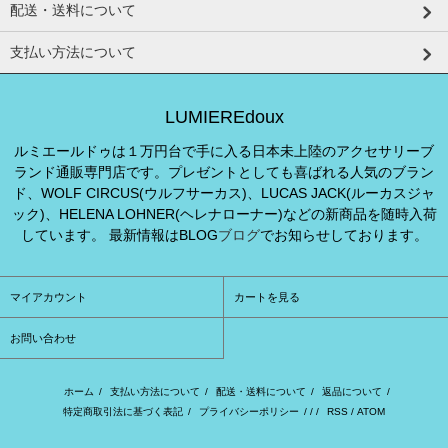
配送・送料について
支払い方法について
LUMIEREdoux
ルミエールドゥは１万円台で手に入る日本未上陸のアクセサリーブ
ランド通販専門店です。プレゼントとしても喜ばれる人気のブラン
ド、WOLF CIRCUS(ウルフサーカス)、LUCAS JACK(ルーカスジャ
ック)、HELENA LOHNER(ヘレナローナー)などの新商品を随時入荷
しています。 最新情報はBLOG
ブログ
でお知らせしております。
マイアカウント
カートを見る
お問い合わせ
ホーム
/
支払い方法について
/
配送・送料について
/
返品について
/
特定商取引法に基づく表記
/
プライバシーポリシー
/ / /
RSS
/
ATOM