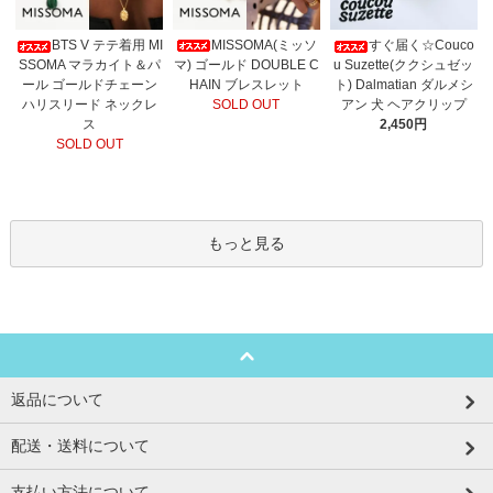
MISSOMA(ミッソ
BTS V テテ着用 MI
すぐ届く☆Couco
マ) ゴールド DOUBLE C
SSOMA マラカイト＆パ
u Suzette(ククシュゼッ
HAIN ブレスレット
ール ゴールドチェーン
ト) Dalmatian ダルメシ
SOLD OUT
ハリスリード ネックレ
アン 犬 ヘアクリップ
ス
2,450円
SOLD OUT
もっと見る
返品について
配送・送料について
支払い方法について