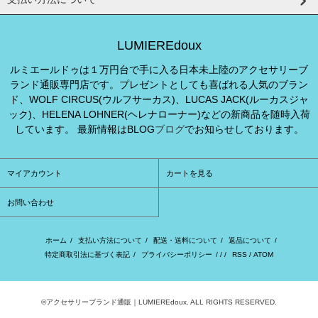
LUMIEREdoux
ルミエールドゥは１万円台で手に入る日本未上陸のアクセサリーブ
ランド通販専門店です。プレゼントとしても喜ばれる人気のブラン
ド、WOLF CIRCUS(ウルフサーカス)、LUCAS JACK(ルーカスジャ
ック)、HELENA LOHNER(ヘレナローナー)などの新商品を随時入荷
しています。 最新情報はBLOG
ブログ
でお知らせしております。
マイアカウント
カートを見る
お問い合わせ
ホーム
/
支払い方法について
/
配送・送料について
/
返品について
/
特定商取引法に基づく表記
/
プライバシーポリシー
/ / /
RSS
/
ATOM
©アクセサリーブランド通販｜LUMIEREdoux. ALL RIGHTS RESERVED.