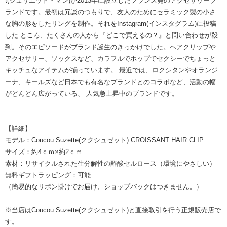
t(ジュリエット・マレ)が2013年に設立したフランス発のアクセサリーブ
ランドです。最初は冗談のつもりで、友人のためにセラミック製の小さ
な胸の形をしたリングを制作。それをInstagram(インスタグラム)に投稿
した ところ、たくさんの人から『どこで買えるの？』と問い合わせが殺
到。そのエピソードがブランド誕生のきっかけでした。ヘアクリップや
アクセサリー、ソックスなど、カラフルでポップでセクシーでちょっと
キッチュなアイテムが揃っています。 最近では、ロクシタンやオランジ
ーナ、キールズなど日本でも有名なブランドとのコラボなど、活動の幅
がどんどん広がっている、 人気急上昇中のブランドです。
【詳細】
モデル：Coucou Suzette(ククシュゼット) CROISSANT HAIR CLIP
サイズ：約4ｃｍ×約2ｃｍ
素材：リサイクルされた生分解性の酢酸セルロース（環境にやさしい）
無料ギフトラッピング：可能
（簡易的なリボン掛けでお届け、ショップバックはつきません。）
※当店はCoucou Suzette(ククシュゼット)と直接取引を行う正規販売店で
す。