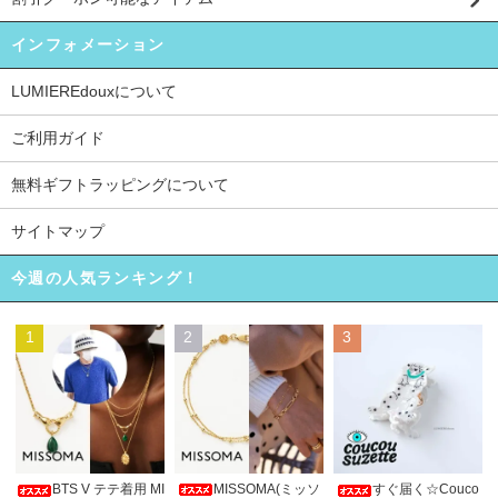
インフォメーション
LUMIEREdouxについて
ご利用ガイド
無料ギフトラッピングについて
サイトマップ
今週の人気ランキング！
1
2
3
MISSOMA(ミッソ
BTS V テテ着用 MI
すぐ届く☆Couco