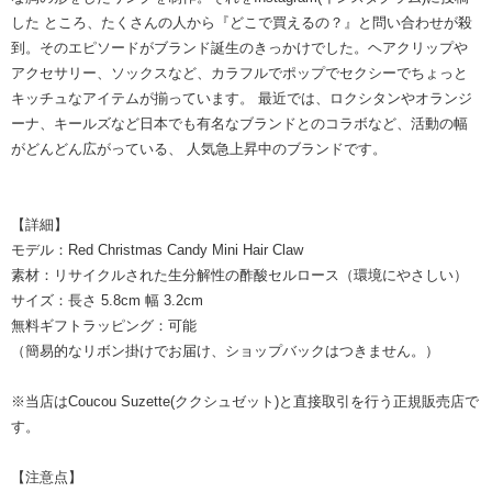
した ところ、たくさんの人から『どこで買えるの？』と問い合わせが殺
到。そのエピソードがブランド誕生のきっかけでした。ヘアクリップや
アクセサリー、ソックスなど、カラフルでポップでセクシーでちょっと
キッチュなアイテムが揃っています。 最近では、ロクシタンやオランジ
ーナ、キールズなど日本でも有名なブランドとのコラボなど、活動の幅
がどんどん広がっている、 人気急上昇中のブランドです。
【詳細】
モデル：Red Christmas Candy Mini Hair Claw
素材：リサイクルされた生分解性の酢酸セルロース（環境にやさしい）
サイズ：長さ 5.8cm 幅 3.2cm
無料ギフトラッピング：可能
（簡易的なリボン掛けでお届け、ショップバックはつきません。）
※当店はCoucou Suzette(ククシュゼット)と直接取引を行う正規販売店で
す。
【注意点】