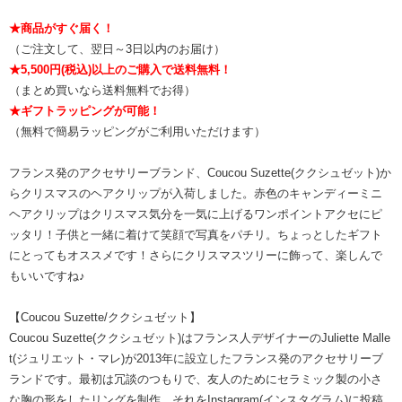
★商品がすぐ届く！
（ご注文して、翌日～3日以内のお届け）
★5,500円(税込)以上のご購入で送料無料！
（まとめ買いなら送料無料でお得）
★ギフトラッピングが可能！
（無料で簡易ラッピングがご利用いただけます）
フランス発のアクセサリーブランド、Coucou Suzette(ククシュゼット)か
らクリスマスのヘアクリップが入荷しました。赤色のキャンディーミニ
ヘアクリップはクリスマス気分を一気に上げるワンポイントアクセにピ
ッタリ！子供と一緒に着けて笑顔で写真をパチリ。ちょっとしたギフト
にとってもオススメです！さらにクリスマスツリーに飾って、楽しんで
もいいですね♪
【Coucou Suzette/ククシュゼット】
Coucou Suzette(ククシュゼット)はフランス人デザイナーのJuliette Malle
t(ジュリエット・マレ)が2013年に設立したフランス発のアクセサリーブ
ランドです。最初は冗談のつもりで、友人のためにセラミック製の小さ
な胸の形をしたリングを制作。それをInstagram(インスタグラム)に投稿