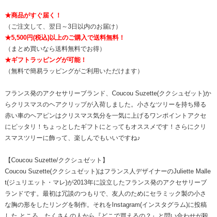
★商品がすぐ届く！
（ご注文して、翌日～3日以内のお届け）
★5,500円(税込)以上のご購入で送料無料！
（まとめ買いなら送料無料でお得）
★ギフトラッピングが可能！
（無料で簡易ラッピングがご利用いただけます）
フランス発のアクセサリーブランド、Coucou Suzette(ククシュゼット)か
らクリスマスのヘアクリップが入荷しました。小さなツリーを持ち帰る
赤い車のヘアピンはクリスマス気分を一気に上げるワンポイントアクセ
にピッタリ！ちょっとしたギフトにとってもオススメです！さらにクリ
スマスツリーに飾って、楽しんでもいいですね♪
【Coucou Suzette/ククシュゼット】
Coucou Suzette(ククシュゼット)はフランス人デザイナーのJuliette Malle
t(ジュリエット・マレ)が2013年に設立したフランス発のアクセサリーブ
ランドです。最初は冗談のつもりで、友人のためにセラミック製の小さ
な胸の形をしたリングを制作。それをInstagram(インスタグラム)に投稿
した ところ、たくさんの人から『どこで買えるの？』と問い合わせが殺