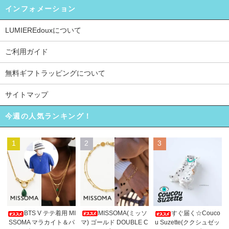
インフォメーション
LUMIEREdouxについて
ご利用ガイド
無料ギフトラッピングについて
サイトマップ
今週の人気ランキング！
1
2
3
MISSOMA(ミッソ
BTS V テテ着用 MI
すぐ届く☆Couco
マ) ゴールド DOUBLE C
SSOMA マラカイト＆パ
u Suzette(ククシュゼッ