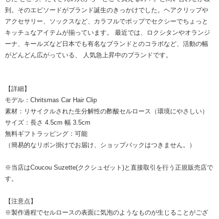
到。そのエピソードがブランド誕生のきっかけでした。ヘアクリップや
アクセサリー、ソックスなど、カラフルでポップでセクシーでちょっと
キッチュなアイテムが揃っています。 最近では、ロクシタンやオランジ
ーナ、キールズなど日本でも有名なブランドとのコラボなど、活動の幅
がどんどん広がっている、 人気急上昇中のブランドです。
【詳細】
モデル：Chritsmas Car Hair Clip
素材：リサイクルされた生分解性の酢酸セルロース（環境にやさしい）
サイズ：長さ 4.5cm 幅 3.5cm
無料ギフトラッピング：可能
（簡易的なリボン掛けでお届け、ショップバックはつきません。）
※当店はCoucou Suzette(ククシュゼット)と直接取引を行う正規販売店で
す。
【注意点】
※製作過程でセルロースの表面に気泡のようなものが生じることがござ