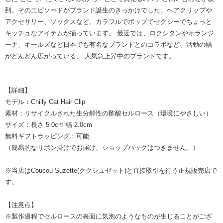
到。そのエピソードがブランド誕生のきっかけでした。ヘアクリップや
アクセサリー、ソックスなど、カラフルでポップでセクシーでちょっと
キッチュなアイテムが揃っています。 最近では、ロクシタンやオランジ
ーナ、キールズなど日本でも有名なブランドとのコラボなど、活動の幅
がどんどん広がっている、 人気急上昇中のブランドです。
【詳細】
モデル：Chilly Cat Hair Clip
素材：リサイクルされた生分解性の酢酸セルロース（環境にやさしい）
サイズ：長さ 5.0cm 幅 2.0cm
無料ギフトラッピング：可能
（簡易的なリボン掛けでお届け、ショップバックはつきません。）
※当店はCoucou Suzette(ククシュゼット)と直接取引を行う正規販売店で
す。
【注意点】
※製作過程でセルロースの表面に気泡のようなものが生じることがござ