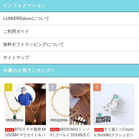
インフォメーション
LUMIEREdouxについて
ご利用ガイド
無料ギフトラッピングについて
サイトマップ
今週の人気ランキング！
1
2
3
MISSOMA(ミッソ
BTS V テテ着用 MI
すぐ届く☆Couco
マ) ゴールド DOUBLE C
SSOMA マラカイト＆パ
u Suzette(ククシュゼッ