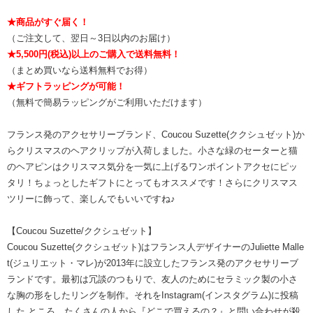
★商品がすぐ届く！
（ご注文して、翌日～3日以内のお届け）
★5,500円(税込)以上のご購入で送料無料！
（まとめ買いなら送料無料でお得）
★ギフトラッピングが可能！
（無料で簡易ラッピングがご利用いただけます）
フランス発のアクセサリーブランド、Coucou Suzette(ククシュゼット)か
らクリスマスのヘアクリップが入荷しました。小さな緑のセーターと猫
のヘアピンはクリスマス気分を一気に上げるワンポイントアクセにピッ
タリ！ちょっとしたギフトにとってもオススメです！さらにクリスマス
ツリーに飾って、楽しんでもいいですね♪
【Coucou Suzette/ククシュゼット】
Coucou Suzette(ククシュゼット)はフランス人デザイナーのJuliette Malle
t(ジュリエット・マレ)が2013年に設立したフランス発のアクセサリーブ
ランドです。最初は冗談のつもりで、友人のためにセラミック製の小さ
な胸の形をしたリングを制作。それをInstagram(インスタグラム)に投稿
した ところ、たくさんの人から『どこで買えるの？』と問い合わせが殺