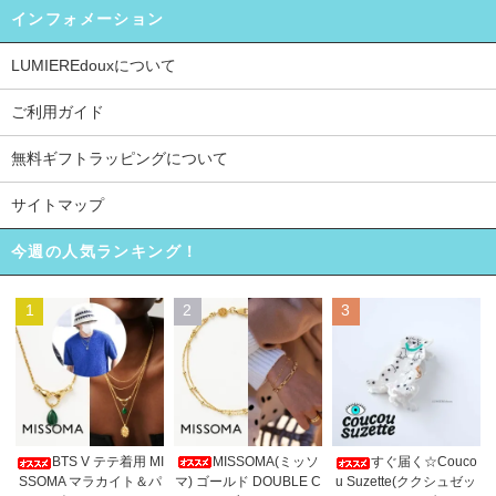
インフォメーション
LUMIEREdouxについて
ご利用ガイド
無料ギフトラッピングについて
サイトマップ
今週の人気ランキング！
1
2
3
MISSOMA(ミッソ
BTS V テテ着用 MI
すぐ届く☆Couco
マ) ゴールド DOUBLE C
SSOMA マラカイト＆パ
u Suzette(ククシュゼッ