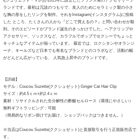
t(ジュリエット・マレ)が2013年に設立したフランス発のアクセサリーブ
ランドです。最初は冗談のつもりで、友人のためにセラミック製の小さ
な胸の形をしたリングを制作。それをInstagram(インスタグラム)に投稿
した ところ、たくさんの人から『どこで買えるの？』と問い合わせが殺
到。そのエピソードがブランド誕生のきっかけでした。ヘアクリップや
アクセサリー、ソックスなど、カラフルでポップでセクシーでちょっと
キッチュなアイテムが揃っています。 最近では、ロクシタンやオランジ
ーナ、キールズなど日本でも有名なブランドとのコラボなど、活動の幅
がどんどん広がっている、 人気急上昇中のブランドです。
【詳細】
モデル：Coucou Suzette(ククシュゼット) Ginger Cat Hair Clip
サイズ：約4.5ｃｍ×約2.4ｃｍ
素材：リサイクルされた生分解性の酢酸セルロース（環境にやさしい）
無料ギフトラッピング：可能
（簡易的なリボン掛けでお届け、ショップバックはつきません。）
※当店はCoucou Suzette(ククシュゼット)と直接取引を行う正規販売店で
す。