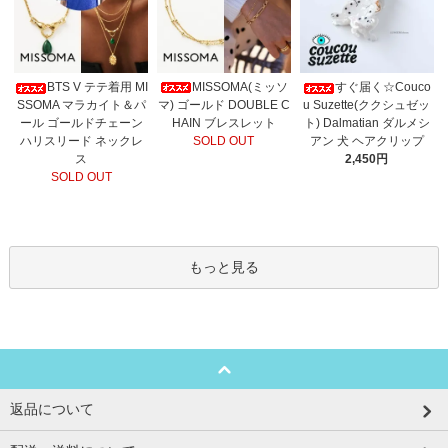
MISSOMA(ミッソ
BTS V テテ着用 MI
すぐ届く☆Couco
マ) ゴールド DOUBLE C
SSOMA マラカイト＆パ
u Suzette(ククシュゼッ
HAIN ブレスレット
ール ゴールドチェーン
ト) Dalmatian ダルメシ
SOLD OUT
ハリスリード ネックレ
アン 犬 ヘアクリップ
ス
2,450円
SOLD OUT
もっと見る
返品について