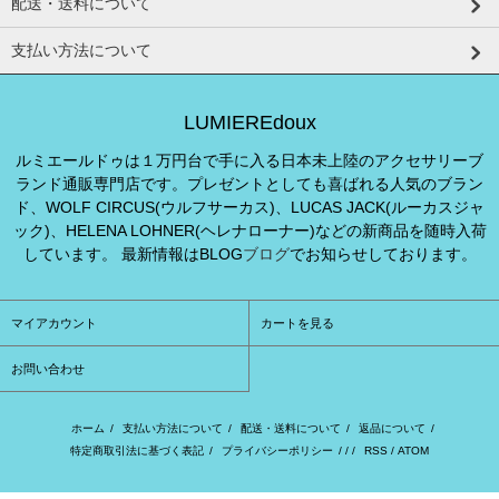
配送・送料について
支払い方法について
LUMIEREdoux
ルミエールドゥは１万円台で手に入る日本未上陸のアクセサリーブ
ランド通販専門店です。プレゼントとしても喜ばれる人気のブラン
ド、WOLF CIRCUS(ウルフサーカス)、LUCAS JACK(ルーカスジャ
ック)、HELENA LOHNER(ヘレナローナー)などの新商品を随時入荷
しています。 最新情報はBLOG
ブログ
でお知らせしております。
マイアカウント
カートを見る
お問い合わせ
ホーム
/
支払い方法について
/
配送・送料について
/
返品について
/
特定商取引法に基づく表記
/
プライバシーポリシー
/ / /
RSS
/
ATOM