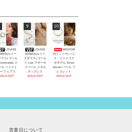
9
10
LOUISE
LOUISE
MISSOM
AMAS(ルイー
DAMAS(ルイー
A(ミッソマ) ハリ
マス) ゴール
ズダマス) ゴール
ス・リードコラ
Esmeralda ス
ド Lise マザーオ
ボモデル Good
ール ツイスト
ブパール メダル
Hands パール ブ
ープ ピアス
ネックレス
レスレット
SOLD OUT
SOLD OUT
SOLD OUT
営業日について