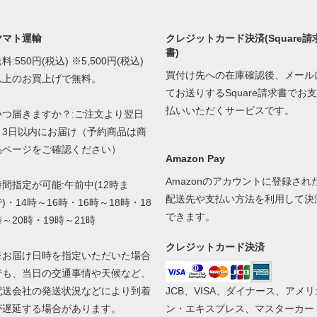
ヤマト運輸
クレジットカード決済(Square請
書)
料:550円(税込) ※5,500円(税込)
買付け先への在庫確認後、メール
以上のお買上げで無料。
てお送りするSquare請求書でお支
払いいただくサービスです。
いつ届きますか？:ご注文より翌日
～3日以内にお届け（予約商品は商
品ページをご確認ください）
Amazon Pay
Amazonのアカウントに登録され
時間指定が可能:午前中(12時ま
配送先や支払い方法を利用して決
)・14時～16時・16時～18時・18
できます。
時～20時・19時～21時
クレジットカード決済
※お届け日時を指定いただいた場合
でも、当日の交通事情や天候など、
配送会社の発送状況などにより到着
JCB、VISA、ダイナース、アメリ
が遅延する場合があります。
ン・エキスプレス、マスターカー