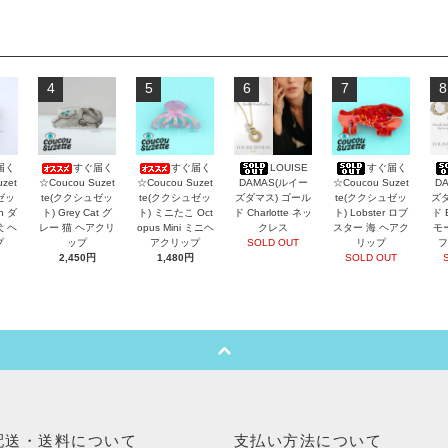
4
5
6
7
8
届く
すぐ届く
すぐ届く
LOUISE
すぐ届く
zet
☆Coucou Suzet
☆Coucou Suzet
DAMAS(ルイー
☆Coucou Suzet
D
ゼッ
te(ククシュゼッ
te(ククシュゼッ
ズダマス) ゴール
te(ククシュゼッ
ズダ
an ダ
ト) Grey Cat グ
ト) ミニたこ Oct
ド Charlotte ネッ
ト) Lobster ロブ
ド 
犬 ヘ
レー 猫 ヘアクリ
opus Mini ミニヘ
クレス
スター 海 ヘアク
モ
プ
ップ
アクリップ
SOLD OUT
リップ
フ
2,450円
1,480円
SOLD OUT
配送・送料について
支払い方法について