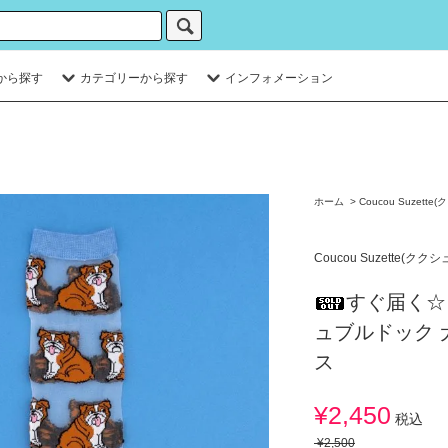
から探す
カテゴリーから探す
インフォメーション
ホーム
>
Coucou Suzett
Coucou Suzette(クク
すぐ届く☆
ュブルドック 
ス
¥2,450
税込
¥2,500