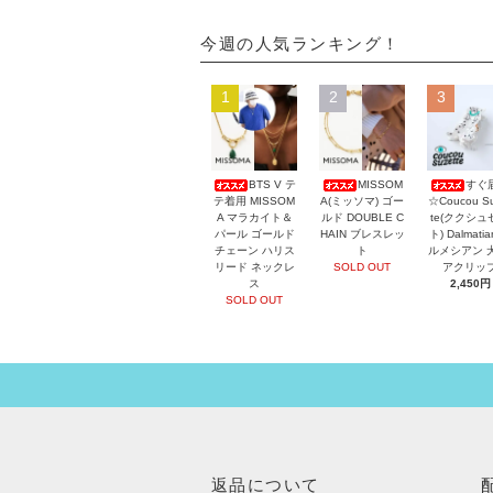
今週の人気ランキング！
1
2
3
BTS V テ
MISSOM
すぐ
テ着用 MISSOM
A(ミッソマ) ゴー
☆Coucou Su
A マラカイト＆
ルド DOUBLE C
te(ククシュ
パール ゴールド
HAIN ブレスレッ
ト) Dalmati
チェーン ハリス
ト
ルメシアン 
リード ネックレ
SOLD OUT
アクリッ
ス
2,450円
SOLD OUT
返品について