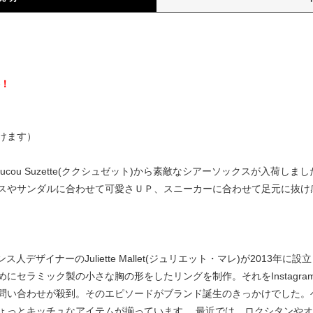
）
料！
けます）
cou Suzette(ククシュゼット)から素敵なシアーソックスが入荷し
スやサンダルに合わせて可愛さＵＰ、スニーカーに合わせて足元に抜け
はフランス人デザイナーのJuliette Mallet(ジュリエット・マレ)が20
セラミック製の小さな胸の形をしたリングを制作。それをInstagram
問い合わせが殺到。そのエピソードがブランド誕生のきっかけでした。
ょっとキッチュなアイテムが揃っています。 最近では、ロクシタンや