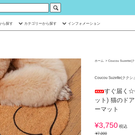
から探す
カテゴリーから探す
インフォメーション
ホーム
>
Coucou Suzett
Coucou Suzette(クク
すぐ届く☆Co
ット) 猫のド
ーマット
¥3,750
税込
¥7,000