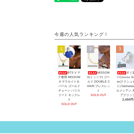
今週の人気ランキング！
1
2
3
BTS V テ
MISSOM
すぐ
テ着用 MISSOM
A(ミッソマ) ゴー
☆Coucou Su
A マラカイト＆
ルド DOUBLE C
te(ククシュ
パール ゴールド
HAIN ブレスレッ
ト) Dalmati
チェーン ハリス
ト
ルメシアン 
リード ネックレ
SOLD OUT
アクリッ
ス
2,450円
SOLD OUT