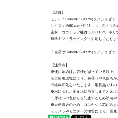
【詳細】
モデル：Coucou Suzette(ククシュゼット) 
サイズ：約60ｃｍ×約41ｃｍ、高さ 1.2c
素材：ココナッツ繊維 90% / PVC (ポリ
無料ギフトラッピング：対応しておりま
※当店はCoucou Suzette(ククシ
【注意点】
※使い始めはお客様が思っている以上に
※ご使用環境により、色褪せや色落ちが
※経年変化をいたします。消耗品ですの
※水に濡れたまま床に放置しますと床に
※床材への色移りを防止するため塗装や
※天然繊維のため、ココヤシの芯が含ま
※カメラやモニターの性質により、画像