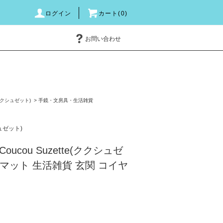
ログイン
カート(0)
お問い合わせ
e(ククシュゼット)
>
手鏡・文房具・生活雑貨
シュゼット)
ucou Suzette(ククシュゼ
アマット 生活雑貨 玄関 コイヤ