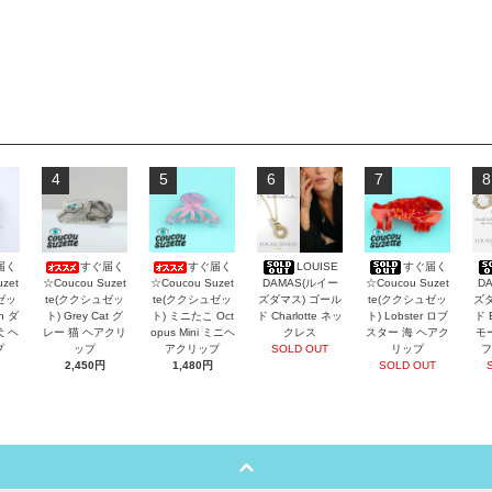
4
5
6
7
8
届く
すぐ届く
すぐ届く
LOUISE
すぐ届く
zet
☆Coucou Suzet
☆Coucou Suzet
DAMAS(ルイー
☆Coucou Suzet
D
ゼッ
te(ククシュゼッ
te(ククシュゼッ
ズダマス) ゴール
te(ククシュゼッ
ズダ
an ダ
ト) Grey Cat グ
ト) ミニたこ Oct
ド Charlotte ネッ
ト) Lobster ロブ
ド 
犬 ヘ
レー 猫 ヘアクリ
opus Mini ミニヘ
クレス
スター 海 ヘアク
モ
プ
ップ
アクリップ
SOLD OUT
リップ
フ
2,450円
1,480円
SOLD OUT