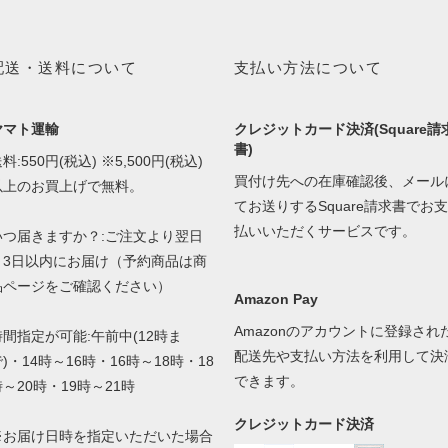
配送・送料について
支払い方法について
ヤマト運輸
クレジットカード決済(Square請
書)
料:550円(税込) ※5,500円(税込)
買付け先への在庫確認後、メール
以上のお買上げで無料。
てお送りするSquare請求書でお支
払いいただくサービスです。
いつ届きますか？:ご注文より翌日
～3日以内にお届け（予約商品は商
品ページをご確認ください）
Amazon Pay
Amazonのアカウントに登録され
時間指定が可能:午前中(12時ま
配送先や支払い方法を利用して決
)・14時～16時・16時～18時・18
できます。
時～20時・19時～21時
クレジットカード決済
※お届け日時を指定いただいた場合