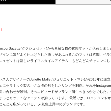
）
料！
cou Suzette(ククシュゼット)から素敵な猫の玄関マットが入荷し
ザインにほどよく仕上げられた癒しがあふれるこのマットは玄関、ベラ
シュゼットは新しいライフスタイルアイテムにもどんどんチャレンジし
はフランス人デザイナーのJuliette Mallet(ジュリエット・マレ)が20
セラミック製の小さな胸の形をしたリングを制作。それをInstagram
問い合わせが殺到。そのエピソードがブランド誕生のきっかけでした。
ょっとキッチュなアイテムが揃っています。 最近では、ロクシタンや
どんどん広がっている、 人気急上昇中のブランドです。