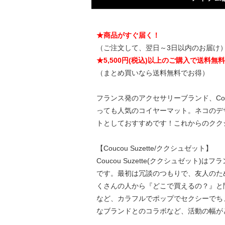
★商品がすぐ届く！
（ご注文して、翌日～3日以内のお届け
★5,500円(税込)以上のご購入で送料無
（まとめ買いなら送料無料でお得）
フランス発のアクセサリーブランド、Cou
っても人気のコイヤーマット。ネコのデ
トとしておすすめです！これからのクク
【Coucou Suzette/ククシュゼット】
Coucou Suzette(ククシュゼット)
です。最初は冗談のつもりで、友人のために
くさんの人から『どこで買えるの？』と
など、カラフルでポップでセクシーでち
なブランドとのコラボなど、活動の幅が