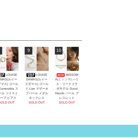
9
10
LOUISE
LOUISE
MISSOM
AMAS(ルイー
DAMAS(ルイー
A(ミッソマ) ハリ
マス) ゴール
ズダマス) ゴール
ス・リードコラ
Esmeralda ス
ド Lise マザーオ
ボモデル Good
ール ツイスト
ブパール メダル
Hands パール ブ
ープ ピアス
ネックレス
レスレット
SOLD OUT
SOLD OUT
SOLD OUT