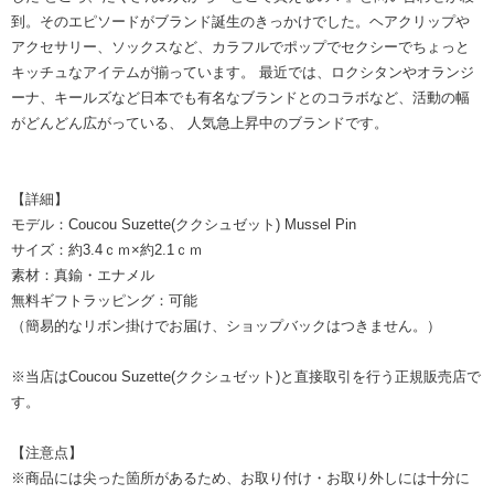
到。そのエピソードがブランド誕生のきっかけでした。ヘアクリップや
アクセサリー、ソックスなど、カラフルでポップでセクシーでちょっと
キッチュなアイテムが揃っています。 最近では、ロクシタンやオランジ
ーナ、キールズなど日本でも有名なブランドとのコラボなど、活動の幅
がどんどん広がっている、 人気急上昇中のブランドです。
【詳細】
モデル：Coucou Suzette(ククシュゼット) Mussel Pin
サイズ：約3.4ｃｍ×約2.1ｃｍ
素材：真鍮・エナメル
無料ギフトラッピング：可能
（簡易的なリボン掛けでお届け、ショップバックはつきません。）
※当店はCoucou Suzette(ククシュゼット)と直接取引を行う正規販売店で
す。
【注意点】
※商品には尖った箇所があるため、お取り付け・お取り外しには十分に