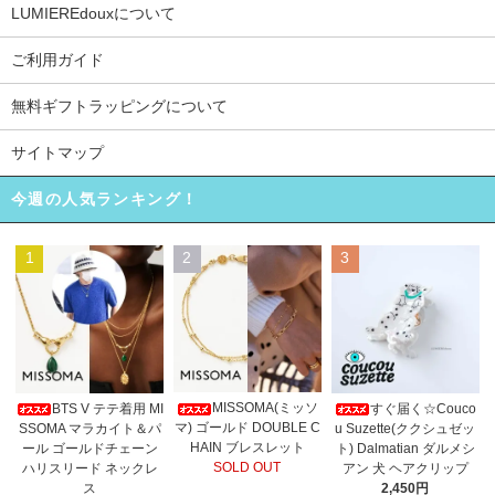
LUMIEREdouxについて
ご利用ガイド
無料ギフトラッピングについて
サイトマップ
今週の人気ランキング！
1
2
3
MISSOMA(ミッソ
BTS V テテ着用 MI
すぐ届く☆Couco
マ) ゴールド DOUBLE C
SSOMA マラカイト＆パ
u Suzette(ククシュゼッ
HAIN ブレスレット
ール ゴールドチェーン
ト) Dalmatian ダルメシ
SOLD OUT
ハリスリード ネックレ
アン 犬 ヘアクリップ
ス
2,450円