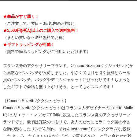
★商品がすぐ届く！
（ご注文して、翌日～3日以内のお届け）
★5,500円(税込)以上のご購入で送料無料！
（まとめ買いなら送料無料でお得）
★ギフトラッピングが可能！
（無料で簡易ラッピングがご利用いただけます）
フランス発のアクセサリーブランド、Coucou Suzette(ククシュゼット)か
ら素敵なピンバッチが入荷しました。小さくても目を引く新鮮なムール
貝のピンバッチ。バッグやデニムジャケットにぴったりです！ちょっと
したギフトで会話も盛り上がりそう。とってもオススメです！
【Coucou Suzette/ククシュゼット】
Coucou Suzette(ククシュゼット)はフランス人デザイナーのJuliette Malle
t(ジュリエット・マレ)が2013年に設立したフランス発のアクセサリーブ
ランドです。最初は冗談のつもりで、友人のためにセラミック製の小さ
な胸の形をしたリングを制作。それをInstagram(インスタグラム)に投稿
した ところ、たくさんの人から『どこで買えるの？』と問い合わせが殺