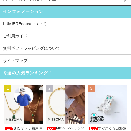
インフォメーション
LUMIEREdouxについて
ご利用ガイド
無料ギフトラッピングについて
サイトマップ
今週の人気ランキング！
1
2
3
MISSOMA(ミッソ
BTS V テテ着用 MI
すぐ届く☆Couco