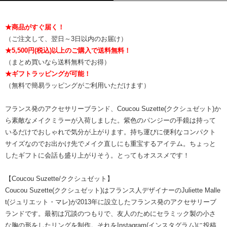
★商品がすぐ届く！
（ご注文して、翌日～3日以内のお届け）
★5,500円(税込)以上のご購入で送料無料！
（まとめ買いなら送料無料でお得）
★ギフトラッピングが可能！
（無料で簡易ラッピングがご利用いただけます）
フランス発のアクセサリーブランド、Coucou Suzette(ククシュゼット)か
ら素敵なメイクミラーが入荷しました。紫色のパンジーの手鏡は持って
いるだけでおしゃれで気分が上がります。持ち運びに便利なコンパクト
サイズなのでお出かけ先でメイク直しにも重宝するアイテム。ちょっと
したギフトに会話も盛り上がりそう。とってもオススメです！
【Coucou Suzette/ククシュゼット】
Coucou Suzette(ククシュゼット)はフランス人デザイナーのJuliette Malle
t(ジュリエット・マレ)が2013年に設立したフランス発のアクセサリーブ
ランドです。最初は冗談のつもりで、友人のためにセラミック製の小さ
な胸の形をしたリングを制作。それをInstagram(インスタグラム)に投稿