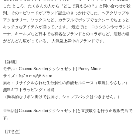
した ところ、たくさんの人から『どこで買えるの？』と問い合わせが殺
到。そのエピソードがブランド誕生のきっかけでした。ヘアクリップや
アクセサリー、ソックスなど、カラフルでポップでセクシーでちょっと
キッチュなアイテムが揃っています。 最近では、ロクシタンやオランジ
ーナ、キールズなど日本でも有名なブランドとのコラボなど、活動の幅
がどんどん広がっている、 人気急上昇中のブランドです。
【詳細】
モデル：Coucou Suzette(ククシュゼット) Pansy Mirror
サイズ：約7ｃｍ×約6.5ｃｍ
素材：リサイクルされた生分解性の酢酸セルロース（環境にやさしい）
無料ギフトラッピング：可能
（簡易的なリボン掛けでお届け、ショップバックはつきません。）
※当店はCoucou Suzette(ククシュゼット)と直接取引を行う正規販売店で
す。
【注意点】