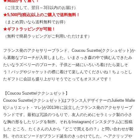
★商品がすぐ届く！
（ご注文して、翌日～3日以内のお届け）
★5,500円(税込)以上のご購入で送料無料！
（まとめ買いなら送料無料でお得）
★ギフトラッピングが可能！
（無料で簡易ラッピングがご利用いただけます）
フランス発のアクセサリーブランド、Coucou Suzette(ククシュゼット)か
ら素敵なブローチが入荷しました。いまさっき森の中で摘むんできたみ
たいなラズベリーのブローチ。子供と一緒にいろいろ着けたら楽しそ
う！バッグやジャケットの襟に着けて楽しんでくださいね！ちょっとし
たギフトに会話も盛り上がりそうでとってもオススメです！
【Coucou Suzette/ククシュゼット】
Coucou Suzette(ククシュゼット)はフランス人デザイナーのJuliette Malle
t(ジュリエット・マレ)が2013年に設立したフランス発のアクセサリーブ
ランドです。最初は冗談のつもりで、友人のためにセラミック製の小さ
な胸の形をしたリングを制作。それをInstagram(インスタグラム)に投稿
した ところ、たくさんの人から『どこで買えるの？』と問い合わせが殺
到。そのエピソードがブランド誕生のきっかけでした。ヘアクリップや