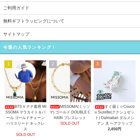
ご利用ガイド
無料ギフトラッピングについて
サイトマップ
今週の人気ランキング！
1
2
3
MISSOMA(ミッソ
BTS V テテ着用 MI
すぐ届く☆Couco
マ) ゴールド DOUBLE C
SSOMA マラカイト＆パ
u Suzette(ククシュゼッ
HAIN ブレスレット
ール ゴールドチェーン
ト) Dalmatian ダルメシ
SOLD OUT
ハリスリード ネックレ
アン 犬 ヘアクリップ
ス
2,450円
SOLD OUT