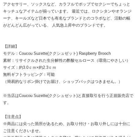
アクセサリー、ソックスなど、カラフルでポップでセクシーでちょっと
キッチュなアイテムが揃っています。 最近では、ロクシタンやオランジ
ーナ、キールズなど日本でも有名なブランドとのコラボなど、活動の幅
がどんどん広がっている、 人気急上昇中のブランドです。
【詳細】
モデル：Coucou Suzette(ククシュゼット) Raspberry Brooch
素材：リサイクルされた生分解性の酢酸セルロース（環境にやさしい）
サイズ：約3.0ｃｍ×約2.3ｃｍ
無料ギフトラッピング：可能
（簡易的なリボン掛けでお届け、ショップバックはつきません。）
※当店はCoucou Suzette(ククシュゼット)と直接取引を行う正規販売店で
す。
【注意点】
※商品には尖った箇所があるため、お取り付け・お取り外しには十分に
ご注意くださいませ。