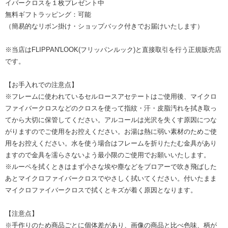
イバークロスを１枚プレゼント中
無料ギフトラッピング：可能
（簡易的なリボン掛け・ショップバック付きでお届けいたします）
※当店はFLIPPAN'LOOK(フリッパンルック)と直接取引を行う正規販売店
です。
【お手入れでの注意点】
※フレームに使われているセルロースアセテートはご使用後、マイクロ
ファイバークロスなどのクロスを使って指紋・汗・皮脂汚れを拭き取っ
てから大切に保管してください。アルコールは光沢を失くす原因につな
がりますのでご使用をお控えください。お湯は熱に弱い素材のためご使
用をお控えください。水を使う場合はフレームを折りたたむ金具があり
ますので金具を濡らさないよう最小限のご使用でお願いいたします。
※ルーペを拭くときはまず小さな埃や塵などをブロアーで吹き飛ばした
あとマイクロファイバークロスでやさしく拭いてください。付いたまま
マイクロファイバークロスで拭くとキズが着く原因となります。
【注意点】
※手作りのため商品ごとに個体差があり、画像の商品と比べ色味、柄が