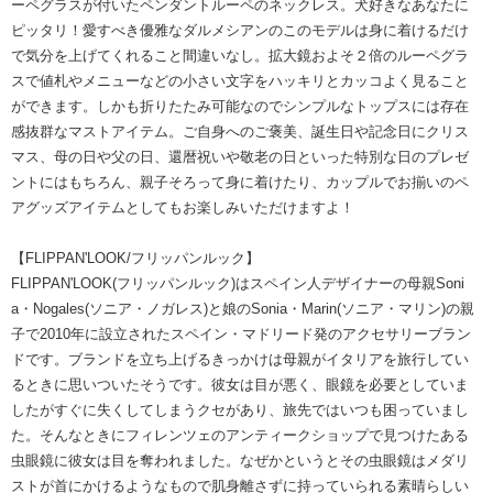
ーペグラスが付いたペンダントルーペのネックレス。犬好きなあなたに
ピッタリ！愛すべき優雅なダルメシアンのこのモデルは身に着けるだけ
で気分を上げてくれること間違いなし。拡大鏡およそ２倍のルーペグラ
スで値札やメニューなどの小さい文字をハッキリとカッコよく見ること
ができます。しかも折りたたみ可能なのでシンプルなトップスには存在
感抜群なマストアイテム。ご自身へのご褒美、誕生日や記念日にクリス
マス、母の日や父の日、還暦祝いや敬老の日といった特別な日のプレゼ
ントにはもちろん、親子そろって身に着けたり、カップルでお揃いのペ
アグッズアイテムとしてもお楽しみいただけますよ！
【FLIPPAN'LOOK/フリッパンルック】
FLIPPAN'LOOK(フリッパンルック)はスペイン人デザイナーの母親Soni
a・Nogales(ソニア・ノガレス)と娘のSonia・Marin(ソニア・マリン)の親
子で2010年に設立されたスペイン・マドリード発のアクセサリーブラン
ドです。ブランドを立ち上げるきっかけは母親がイタリアを旅行してい
るときに思いついたそうです。彼女は目が悪く、眼鏡を必要としていま
したがすぐに失くしてしまうクセがあり、旅先ではいつも困っていまし
た。そんなときにフィレンツェのアンティークショップで見つけたある
虫眼鏡に彼女は目を奪われました。なぜかというとその虫眼鏡はメダリ
ストが首にかけるようなもので肌身離さずに持っていられる素晴らしい