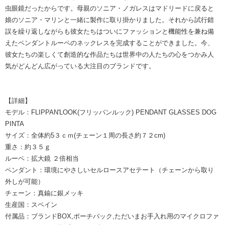
虫眼鏡だったからです。母親のソニア・ノガレスはマドリードに戻ると
娘のソニア・マリンと一緒に製作に取り掛かりました。それから試行錯
誤を繰り返しながらも彼女たちはついにファッションと機能性を兼ね備
えたペンダントルーペのネックレスを完成することができました。今、
彼女たちの楽しくて創造的な作品たちは世界中の人たちの心をつかみ人
気がどんどん広がっている大注目のブランドです。
【詳細】
モデル：FLIPPAN'LOOK(フリッパンルック) PENDANT GLASSES DOG
PINTA
サイズ：全体約5３ｃｍ(チェーン１周の長さ約７２cm)
重さ：約３５ｇ
ルーペ：拡大鏡 ２倍相当
ペンダント：環境にやさしいセルロースアセテート（チェーンから取り
外しが可能）
チェーン：真鍮に銀メッキ
生産国：スペイン
付属品：ブランドBOX,ポーチバック,ただいまお手入れ用のマイクロファ