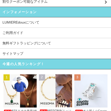
割引クーポン可能なアイテム
インフォメーション
LUMIEREdouxについて
ご利用ガイド
無料ギフトラッピングについて
サイトマップ
今週の人気ランキング！
1
2
3
MISSOMA(ミッソ
BTS V テテ着用 MI
すぐ届く☆Couco