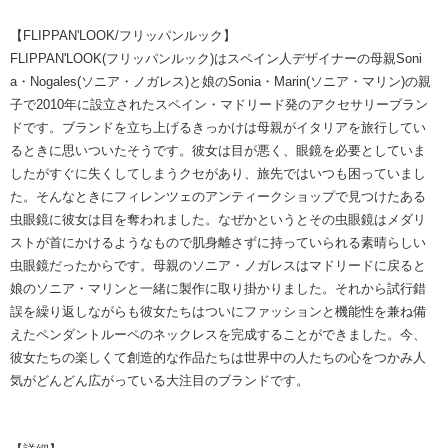
【FLIPPAN'LOOK/フリッパンルック】
FLIPPAN'LOOK(フリッパンルック)はスペイン人デザイナーの母親Soni
a・Nogales(ソニア・ノガレス)と娘のSonia・Marin(ソニア・マリン)の親
子で2010年に設立されたスペイン・マドリード発のアクセサリーブラン
ドです。ブランドを立ち上げるきっかけは母親がイタリアを旅行してい
るときに思いついたそうです。彼女は目が悪く、眼鏡を必要としていま
したがすぐに失くしてしまうクセがあり、旅先ではいつも困っていまし
た。そんなときにフィレンツェのアンティークショップで見つけたある
虫眼鏡に彼女は目を奪われました。なぜかというとその虫眼鏡はメダリ
ストが首にかけるようなもので肌身離さずに持っていられる素晴らしい
虫眼鏡だったからです。母親のソニア・ノガレスはマドリードに戻ると
娘のソニア・マリンと一緒に製作に取り掛かりました。それから試行錯
誤を繰り返しながらも彼女たちはついにファッションと機能性を兼ね備
えたペンダントルーペのネックレスを完成することができました。今、
彼女たちの楽しくて創造的な作品たちは世界中の人たちの心をつかみ人
気がどんどん広がっている大注目のブランドです。