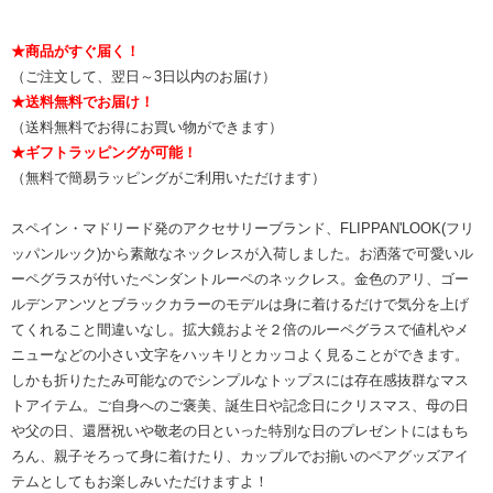
★商品がすぐ届く！
（ご注文して、翌日～3日以内のお届け）
★送料無料でお届け！
（送料無料でお得にお買い物ができます）
★ギフトラッピングが可能！
（無料で簡易ラッピングがご利用いただけます）
スペイン・マドリード発のアクセサリーブランド、FLIPPAN'LOOK(フリ
ッパンルック)から素敵なネックレスが入荷しました。お洒落で可愛いル
ーペグラスが付いたペンダントルーペのネックレス。金色のアリ、ゴー
ルデンアンツとブラックカラーのモデルは身に着けるだけで気分を上げ
てくれること間違いなし。拡大鏡およそ２倍のルーペグラスで値札やメ
ニューなどの小さい文字をハッキリとカッコよく見ることができます。
しかも折りたたみ可能なのでシンプルなトップスには存在感抜群なマス
トアイテム。ご自身へのご褒美、誕生日や記念日にクリスマス、母の日
や父の日、還暦祝いや敬老の日といった特別な日のプレゼントにはもち
ろん、親子そろって身に着けたり、カップルでお揃いのペアグッズアイ
テムとしてもお楽しみいただけますよ！