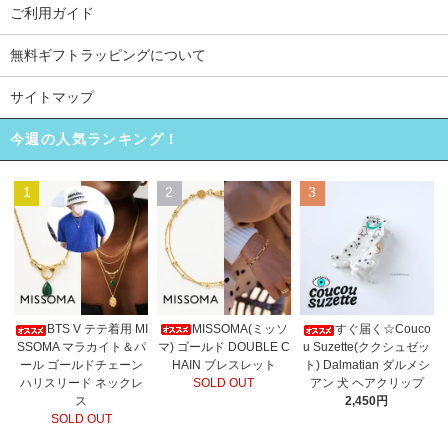
ご利用ガイド
無料ギフトラッピングについて
サイトマップ
今週の人気ランキング！
1
2
3
MISSOMA(ミッソ
BTS V テテ着用 MI
すぐ届く☆Couco
マ) ゴールド DOUBLE C
SSOMA マラカイト＆パ
u Suzette(ククシュゼッ
HAIN ブレスレット
ール ゴールドチェーン
ト) Dalmatian ダルメシ
SOLD OUT
ハリスリード ネックレ
アン 犬 ヘアクリップ
ス
2,450円
SOLD OUT