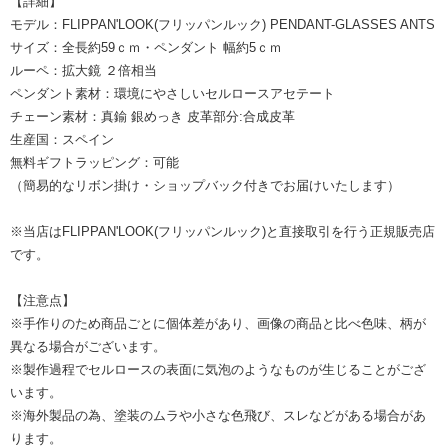
【詳細】
モデル：FLIPPAN'LOOK(フリッパンルック) PENDANT-GLASSES ANTS
サイズ：全長約59ｃｍ・ペンダント 幅約5ｃｍ
ルーペ：拡大鏡 ２倍相当
ペンダント素材：環境にやさしいセルロースアセテート
チェーン素材：真鍮 銀めっき 皮革部分:合成皮革
生産国：スペイン
無料ギフトラッピング：可能
（簡易的なリボン掛け・ショップバック付きでお届けいたします）
※当店はFLIPPAN'LOOK(フリッパンルック)と直接取引を行う正規販売店
です。
【注意点】
※手作りのため商品ごとに個体差があり、画像の商品と比べ色味、柄が
異なる場合がございます。
※製作過程でセルロースの表面に気泡のようなものが生じることがござ
います。
※海外製品の為、塗装のムラや小さな色飛び、スレなどがある場合があ
ります。