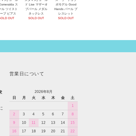
Esmeralda ス
ド Lise マザーオ
ボモデル Good
ール ツイスト
ブパール メダル
Hands パール ブ
ープ ピアス
ネックレス
レスレット
SOLD OUT
SOLD OUT
SOLD OUT
営業日について
2026年8月
求
日
月
火
水
木
金
土
1
に
2
3
4
5
6
7
8
9
10
11
12
13
14
15
16
17
18
19
20
21
22