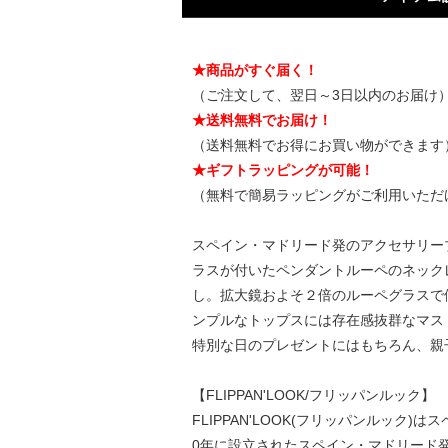
★商品がすぐ届く！
（ご注文して、翌日～3日以内のお届け
★送料無料でお届け！
（送料無料でお得にお買い物ができます
★ギフトラッピングが可能！
（無料で簡易ラッピングがご利用いただ
スペイン・マドリード発のアクセサリーブ
ラスが付いたペンダントルーペのネック
し。拡大鏡およそ２倍のルーペグラスで
ンプルなトップスには存在感抜群なマス
特別な日のプレゼントにはもちろん、親
【FLIPPAN'LOOK/フリッパンルック】
FLIPPAN'LOOK(フリッパンルック)は
0年に設立されたスペイン・マドリード