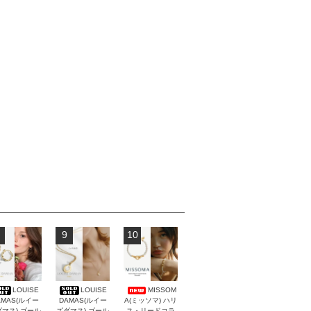
9
10
LOUISE
LOUISE
MISSOM
AMAS(ルイー
DAMAS(ルイー
A(ミッソマ) ハリ
マス) ゴール
ズダマス) ゴール
ス・リードコラ