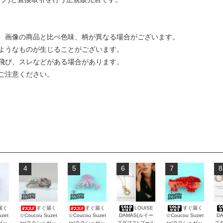
、画像の商品と比べ色味、柄が異なる場合がございます。
ようなものが生じることがございます。
飛び、スレなどがある場合があります。
ご注意ください。
4
5
6
7
8
届く
すぐ届く
すぐ届く
LOUISE
すぐ届く
zet
☆Coucou Suzet
☆Coucou Suzet
DAMAS(ルイー
☆Coucou Suzet
D
ゼッ
te(ククシュゼッ
te(ククシュゼッ
ズダマス) ゴール
te(ククシュゼッ
ズダ