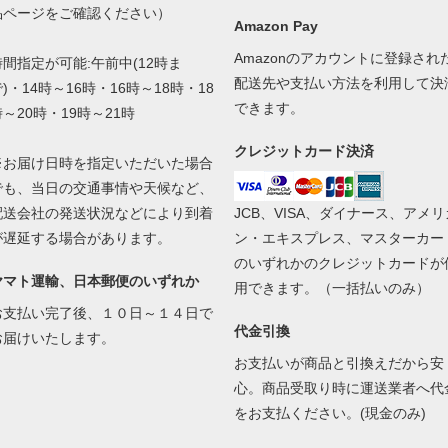
品ページをご確認ください）
Amazon Pay
Amazonのアカウントに登録され
時間指定が可能:午前中(12時ま
配送先や支払い方法を利用して決
)・14時～16時・16時～18時・18
できます。
時～20時・19時～21時
クレジットカード決済
※お届け日時を指定いただいた場合
でも、当日の交通事情や天候など、
配送会社の発送状況などにより到着
JCB、VISA、ダイナース、アメリ
が遅延する場合があります。
ン・エキスプレス、マスターカー
のいずれかのクレジットカードが
ヤマト運輸、日本郵便のいずれか
用できます。（一括払いのみ）
お支払い完了後、１０日～１４日で
代金引換
お届けいたします。
お支払いが商品と引換えだから安
心。商品受取り時に運送業者へ代
をお支払ください。(現金のみ)