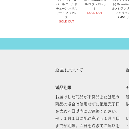
パール ゴールド
HAIN ブレスレッ
ト) Dalmati
チェーン ハリス
ト
ルメシアン 
リード ネックレ
SOLD OUT
アクリッ
ス
2,450円
SOLD OUT
返品について
返品期限
お届けした商品が不良品または違う
送
商品の場合は使用せずに配達完了日
を含め４日以内にご連絡ください。
例：１月１日に配達完了→１月４日
までが期限。４日を過ぎてご連絡を