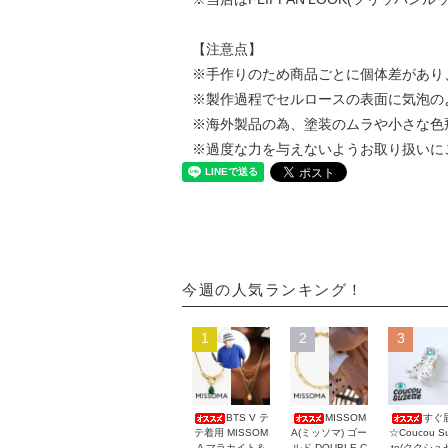
【注意点】
※手作りのため商品ごとに個体差があり
※製作過程でセルロースの表面に気泡の
※海外製品の為、塗装のムラや小さな色
※過度な力を与えないようお取り扱いに
今週の人気ランキング！
1
2
3
BTS V テ
MISSOM
すぐ
テ着用 MISSOM
A(ミッソマ) ゴー
☆Coucou Su
A マラカイト＆
ルド DOUBLE C
te(ククシュ