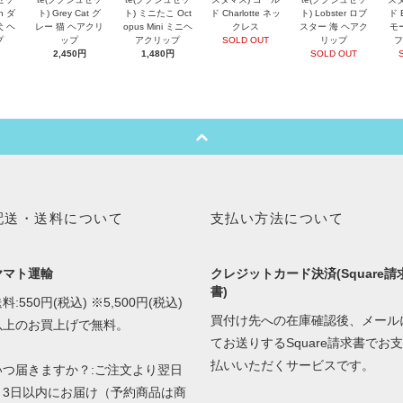
an ダ
ト) Grey Cat グ
ト) ミニたこ Oct
ド Charlotte ネッ
ト) Lobster ロブ
ド 
犬 ヘ
レー 猫 ヘアクリ
opus Mini ミニヘ
クレス
スター 海 ヘアク
モ
プ
ップ
アクリップ
SOLD OUT
リップ
フ
2,450円
1,480円
SOLD OUT
配送・送料について
支払い方法について
ヤマト運輸
クレジットカード決済(Square請
書)
料:550円(税込) ※5,500円(税込)
買付け先への在庫確認後、メール
以上のお買上げで無料。
てお送りするSquare請求書でお支
払いいただくサービスです。
いつ届きますか？:ご注文より翌日
～3日以内にお届け（予約商品は商