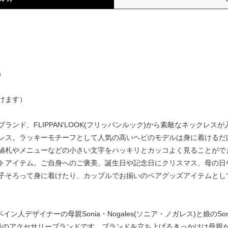
）
）
けます）
ランド、FLIPPAN'LOOK(フリッパンルック)から素敵なネックレ
レス。ラッキーモチーフとして人気の高いヘビのモデルは身に着けるだ
値札やメニューなどの小さい文字をハッキリとカッコよく見ることがで
トアイテム。ご自身へのご褒美、誕生日や記念日にクリスマス、母の日
子そろって身に着けたり、カップルでお揃いのペアグッズアイテムとし
スペイン人デザイナーの母親Sonia・Nogales(ソニア・ノガレス)と娘のSon
発のアクセサリーブランドです。ブランドを立ち上げるきっかけは母親