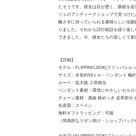
たそうです。彼女は目が悪く、眼鏡を必
ツェのアンティークショップで見つけた
離さずに持っていられる素晴らしい虫眼
りました。それから試行錯誤を繰り返し
できました。今、彼女たちの楽しくて創
【詳細】
モデル：FLIPPAN'LOOK(フリッパンルック)
サイズ：全長約59ｃｍ・ペンダント 幅約
ルーペ：拡大鏡 ２倍相当
ペンダント素材：環境にやさしいセルロ
チェーン素材：真鍮 銀めっき 皮革部分:
生産国：スペイン
無料ギフトラッピング：可能
（簡易的なリボン掛け・ショップバック
※当店はFLIPPAN'LOOK(フリッパ