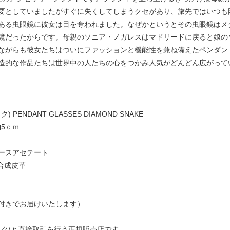
要としていましたがすぐに失くしてしまうクセがあり、旅先ではいつも
ある虫眼鏡に彼女は目を奪われました。なぜかというとその虫眼鏡はメ
鏡だったからです。母親のソニア・ノガレスはマドリードに戻ると娘の
ながらも彼女たちはついにファッションと機能性を兼ね備えたペンダン
造的な作品たちは世界中の人たちの心をつかみ人気がどんどん広がって
 PENDANT GLASSES DIAMOND SNAKE
5ｃｍ
ースアセテート
合成皮革
付きでお届けいたします）
ンルック)と直接取引を行う正規販売店です。