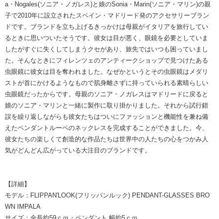
a・Nogales(ソニア・ノガレス)と娘のSonia・Marin(ソニア・マリン)の親
子で2010年に設立されたスペイン・マドリード発のアクセサリーブラン
ドです。ブランドを立ち上げるきっかけは母親がイタリアを旅行してい
るときに思いついたそうです。彼女は目が悪く、眼鏡を必要としていま
したがすぐに失くしてしまうクセがあり、旅先ではいつも困っていまし
た。そんなときにフィレンツェのアンティークショップで見つけたある
虫眼鏡に彼女は目を奪われました。なぜかというとその虫眼鏡はメダリ
ストが首にかけるようなもので肌身離さずに持っていられる素晴らしい
虫眼鏡だったからです。母親のソニア・ノガレスはマドリードに戻ると
娘のソニア・マリンと一緒に製作に取り掛かりました。それから試行錯
誤を繰り返しながらも彼女たちはついにファッションと機能性を兼ね備
えたペンダントルーペのネックレスを完成することができました。今、
彼女たちの楽しくて創造的な作品たちは世界中の人たちの心をつかみ人
気がどんどん広がっている大注目のブランドです。
【詳細】
モデル：FLIPPAN'LOOK(フリッパンルック) PENDANT-GLASSES BRO
WN IMPALA
サイズ：全長約59ｃｍ・ペンダント 幅約5ｃｍ