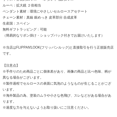
ルーペ：拡大鏡 ２倍相当
ペンダント素材：環境にやさしいセルロースアセテート
チェーン素材：真鍮 銀めっき 皮革部分:合成皮革
生産国：スペイン
無料ギフトラッピング：可能
（簡易的なリボン掛け・ショップバック付きでお届けいたします）
※当店はFLIPPAN'LOOK(フリッパンルック)と直接取引を行う正規販売店
です。
【注意点】
※手作りのため商品ごとに個体差があり、画像の商品と比べ色味、柄が
異なる場合がございます。
※製作過程でセルロースの表面に気泡のようなものが生じることがござ
います。
※海外製品の為、塗装のムラや小さな色飛び、スレなどがある場合があ
ります。
※過度な力を与えないようお取り扱いにご注意ください。