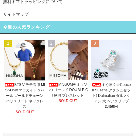
無料ギフトラッピングについて
サイトマップ
今週の人気ランキング！
1
2
3
MISSOMA(ミッソ
BTS V テテ着用 MI
すぐ届く☆Couco
マ) ゴールド DOUBLE C
SSOMA マラカイト＆パ
u Suzette(ククシュゼッ
HAIN ブレスレット
ール ゴールドチェーン
ト) Dalmatian ダルメシ
SOLD OUT
ハリスリード ネックレ
アン 犬 ヘアクリップ
ス
2,450円
SOLD OUT