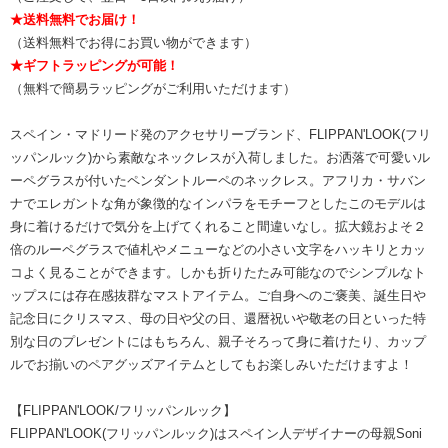
★送料無料でお届け！
（送料無料でお得にお買い物ができます）
★ギフトラッピングが可能！
（無料で簡易ラッピングがご利用いただけます）
スペイン・マドリード発のアクセサリーブランド、FLIPPAN'LOOK(フリ
ッパンルック)から素敵なネックレスが入荷しました。お洒落で可愛いル
ーペグラスが付いたペンダントルーペのネックレス。アフリカ・サバン
ナでエレガントな角が象徴的なインパラをモチーフとしたこのモデルは
身に着けるだけで気分を上げてくれること間違いなし。拡大鏡およそ２
倍のルーペグラスで値札やメニューなどの小さい文字をハッキリとカッ
コよく見ることができます。しかも折りたたみ可能なのでシンプルなト
ップスには存在感抜群なマストアイテム。ご自身へのご褒美、誕生日や
記念日にクリスマス、母の日や父の日、還暦祝いや敬老の日といった特
別な日のプレゼントにはもちろん、親子そろって身に着けたり、カップ
ルでお揃いのペアグッズアイテムとしてもお楽しみいただけますよ！
【FLIPPAN'LOOK/フリッパンルック】
FLIPPAN'LOOK(フリッパンルック)はスペイン人デザイナーの母親Soni