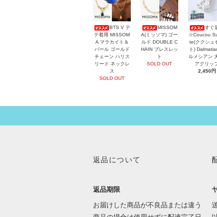
BTS V テ
MISSOM
すぐ
テ着用 MISSOM
A(ミッソマ) ゴー
☆Coucou Su
A マラカイト＆
ルド DOUBLE C
te(ククシュ
パール ゴールド
HAIN ブレスレッ
ト) Dalmati
チェーン ハリス
ト
ルメシアン 
リード ネックレ
SOLD OUT
アクリッ
ス
2,450円
SOLD OUT
返品について
返品期限
お届けした商品が不良品または違う
送