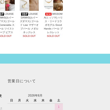
LOUISE
LOUISE
MISSOM
AMAS(ルイー
DAMAS(ルイー
A(ミッソマ) ハリ
マス) ゴール
ズダマス) ゴール
ス・リードコラ
Esmeralda ス
ド Lise マザーオ
ボモデル Good
ール ツイスト
ブパール メダル
Hands パール ブ
ープ ピアス
ネックレス
レスレット
SOLD OUT
SOLD OUT
SOLD OUT
営業日について
2026年8月
求
日
月
火
水
木
金
土
1
に