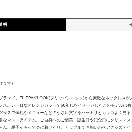
説明
）
）
けます）
ランド、FLIPPAN'LOOK(フリッパンルック)から素敵なネックレ
レス。レトロなオレンジカラーで60年代をイメージしたこのモデルは
グラスで値札やメニューなどの小さい文字をハッキリとカッコよく見る
群なマストアイテム。ご自身へのご褒美、誕生日や記念日にクリスマス
ろん、親子そろって身に着けたり、カップルでお揃いのペアグッズアイ