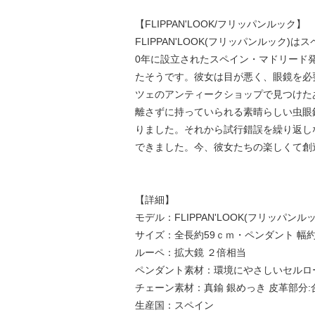
【FLIPPAN'LOOK/フリッパンルック】
FLIPPAN'LOOK(フリッパンルック)は
0年に設立されたスペイン・マドリード
たそうです。彼女は目が悪く、眼鏡を必
ツェのアンティークショップで見つけた
離さずに持っていられる素晴らしい虫眼
りました。それから試行錯誤を繰り返し
できました。今、彼女たちの楽しくて創
【詳細】
モデル：FLIPPAN'LOOK(フリッパンルック)
サイズ：全長約59ｃｍ・ペンダント 幅約
ルーペ：拡大鏡 ２倍相当
ペンダント素材：環境にやさしいセルロ
チェーン素材：真鍮 銀めっき 皮革部分:
生産国：スペイン