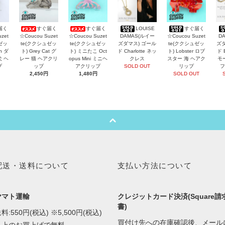
届く
すぐ届く
すぐ届く
LOUISE
すぐ届く
zet
☆Coucou Suzet
☆Coucou Suzet
DAMAS(ルイー
☆Coucou Suzet
D
ゼッ
te(ククシュゼッ
te(ククシュゼッ
ズダマス) ゴール
te(ククシュゼッ
ズダ
an ダ
ト) Grey Cat グ
ト) ミニたこ Oct
ド Charlotte ネッ
ト) Lobster ロブ
ド 
犬 ヘ
レー 猫 ヘアクリ
opus Mini ミニヘ
クレス
スター 海 ヘアク
モ
プ
ップ
アクリップ
SOLD OUT
リップ
フ
2,450円
1,480円
SOLD OUT
配送・送料について
支払い方法について
ヤマト運輸
クレジットカード決済(Square請
書)
料:550円(税込) ※5,500円(税込)
買付け先への在庫確認後、メール