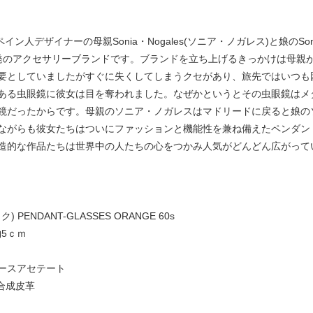
スペイン人デザイナーの母親Sonia・Nogales(ソニア・ノガレス)と娘のSon
発のアクセサリーブランドです。ブランドを立ち上げるきっかけは母親
要としていましたがすぐに失くしてしまうクセがあり、旅先ではいつも
ある虫眼鏡に彼女は目を奪われました。なぜかというとその虫眼鏡はメ
鏡だったからです。母親のソニア・ノガレスはマドリードに戻ると娘の
ながらも彼女たちはついにファッションと機能性を兼ね備えたペンダン
造的な作品たちは世界中の人たちの心をつかみ人気がどんどん広がって
 PENDANT-GLASSES ORANGE 60s
5ｃｍ
ースアセテート
合成皮革