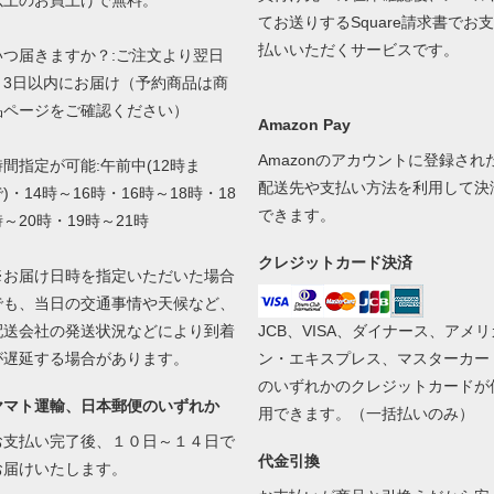
以上のお買上げで無料。
てお送りするSquare請求書でお支
払いいただくサービスです。
いつ届きますか？:ご注文より翌日
～3日以内にお届け（予約商品は商
品ページをご確認ください）
Amazon Pay
Amazonのアカウントに登録され
時間指定が可能:午前中(12時ま
配送先や支払い方法を利用して決
)・14時～16時・16時～18時・18
できます。
時～20時・19時～21時
クレジットカード決済
※お届け日時を指定いただいた場合
でも、当日の交通事情や天候など、
配送会社の発送状況などにより到着
JCB、VISA、ダイナース、アメリ
が遅延する場合があります。
ン・エキスプレス、マスターカー
のいずれかのクレジットカードが
ヤマト運輸、日本郵便のいずれか
用できます。（一括払いのみ）
お支払い完了後、１０日～１４日で
代金引換
お届けいたします。