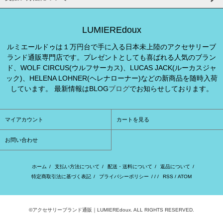
LUMIEREdoux
ルミエールドゥは１万円台で手に入る日本未上陸のアクセサリーブ
ランド通販専門店です。プレゼントとしても喜ばれる人気のブラン
ド、WOLF CIRCUS(ウルフサーカス)、LUCAS JACK(ルーカスジャ
ック)、HELENA LOHNER(ヘレナローナー)などの新商品を随時入荷
しています。 最新情報はBLOG
ブログ
でお知らせしております。
マイアカウント
カートを見る
お問い合わせ
ホーム
/
支払い方法について
/
配送・送料について
/
返品について
/
特定商取引法に基づく表記
/
プライバシーポリシー
/ / /
RSS
/
ATOM
©アクセサリーブランド通販｜LUMIEREdoux. ALL RIGHTS RESERVED.