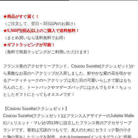
★商品がすぐ届く！
（ご注文して、翌日～3日以内のお届け）
★5,500円(税込)以上のご購入で送料無料！
（まとめ買いなら送料無料でお得）
★ギフトラッピングが可能！
（無料で簡易ラッピングがご利用いただけます）
フランス発のアクセサリーブランド、Coucou Suzette(ククシュゼット)か
ら素敵なお花のヘアクリップが入荷しました。鮮やかな紫の花を咲かせ
るアーティチョークのヘアクリップは見た目の可愛いらしさで髪はもち
ろんのこと、トートバックやマザーズバッグにはさんでもＯＫ！ちょっ
としたギフトにとってもオススメです！
【Coucou Suzette/ククシュゼット】
Coucou Suzette(ククシュゼット)はフランス人デザイナーのJuliette Malle
t(ジュリエット・マレ)が2013年に設立したフランス発のアクセサリーブ
ランドです。最初は冗談のつもりで、友人のためにセラミック製の小さ
な胸の形をしたリングを制作。それをInstagram(インスタグラム)に投稿