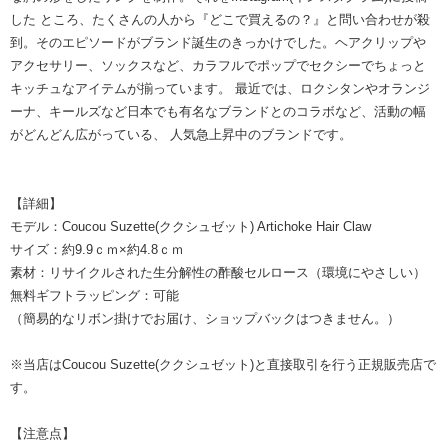
した ところ、たくさんの人から『どこで買えるの？』と問い合わせが殺
到。そのエピソードがブランド誕生のきっかけでした。ヘアクリップや
アクセサリー、ソックスなど、カラフルでポップでセクシーでちょっと
キッチュなアイテムが揃っています。 最近では、ロクシタンやオランジ
ーナ、キールズなど日本でも有名なブランドとのコラボなど、活動の幅
がどんどん広がっている、 人気急上昇中のブランドです。
【詳細】
モデル：Coucou Suzette(ククシュゼット) Artichoke Hair Claw
サイズ：約9.9ｃｍ×約4.8ｃｍ
素材：リサイクルされた生分解性の酢酸セルロース（環境にやさしい）
無料ギフトラッピング：可能
（簡易的なリボン掛けでお届け、ショップバックはつきません。）
※当店はCoucou Suzette(ククシュゼット)と直接取引を行う正規販売店で
す。
【注意点】