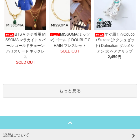
MISSOMA(ミッソ
BTS V テテ着用 MI
すぐ届く☆Couco
マ) ゴールド DOUBLE C
SSOMA マラカイト＆パ
u Suzette(ククシュゼッ
HAIN ブレスレット
ール ゴールドチェーン
ト) Dalmatian ダルメシ
SOLD OUT
ハリスリード ネックレ
アン 犬 ヘアクリップ
ス
2,450円
SOLD OUT
もっと見る
返品について