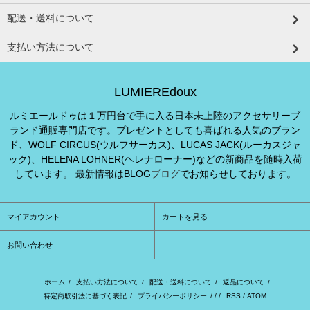
配送・送料について
支払い方法について
LUMIEREdoux
ルミエールドゥは１万円台で手に入る日本未上陸のアクセサリーブ
ランド通販専門店です。プレゼントとしても喜ばれる人気のブラン
ド、WOLF CIRCUS(ウルフサーカス)、LUCAS JACK(ルーカスジャ
ック)、HELENA LOHNER(ヘレナローナー)などの新商品を随時入荷
しています。 最新情報はBLOG
ブログ
でお知らせしております。
マイアカウント
カートを見る
お問い合わせ
ホーム
/
支払い方法について
/
配送・送料について
/
返品について
/
特定商取引法に基づく表記
/
プライバシーポリシー
/ / /
RSS
/
ATOM