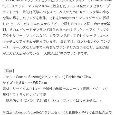
Coucou Suzette(ククシュゼット)はフランス人デザイナーのJuliette Malle
t(ジュリエット・マレ)が2013年に設立したフランス発のアクセサリーブ
ランドです。最初は冗談のつもりで、友人のためにセラミック製の小さ
な胸の形をしたリングを制作。それをInstagram(インスタグラム)に投稿
した ところ、たくさんの人から『どこで買えるの？』と問い合わせが殺
到。そのエピソードがブランド誕生のきっかけでした。ヘアクリップや
アクセサリー、ソックスなど、カラフルでポップでセクシーでちょっと
キッチュなアイテムが揃っています。 最近では、ロクシタンやオランジ
ーナ、キールズなど日本でも有名なブランドとのコラボなど、活動の幅
がどんどん広がっている、 人気急上昇中のブランドです。
【詳細】
モデル：Coucou Suzette(ククシュゼット) Rabbit Hair Claw
サイズ：約8.0ｃｍ×約5.7ｃｍ
素材：リサイクルされた生分解性の酢酸セルロース（環境にやさしい）
無料ギフトラッピング：可能
（簡易的なリボン掛けでお届け、ショップバックはつきません。）
※当店はCoucou Suzette(ククシュゼット)と直接取引を行う正規販売店で