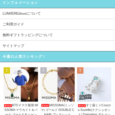
インフォメーション
LUMIEREdouxについて
ご利用ガイド
無料ギフトラッピングについて
サイトマップ
今週の人気ランキング！
1
2
3
MISSOMA(ミッソ
BTS V テテ着用 MI
すぐ届く☆Couco
マ) ゴールド DOUBLE C
SSOMA マラカイト＆パ
u Suzette(ククシュゼッ
HAIN ブレスレット
ール ゴールドチェーン
ト) Dalmatian ダルメシ