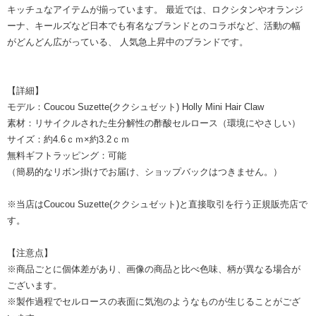
キッチュなアイテムが揃っています。 最近では、ロクシタンやオランジ
ーナ、キールズなど日本でも有名なブランドとのコラボなど、活動の幅
がどんどん広がっている、 人気急上昇中のブランドです。
【詳細】
モデル：Coucou Suzette(ククシュゼット) Holly Mini Hair Claw
素材：リサイクルされた生分解性の酢酸セルロース（環境にやさしい）
サイズ：約4.6ｃｍ×約3.2ｃｍ
無料ギフトラッピング：可能
（簡易的なリボン掛けでお届け、ショップバックはつきません。）
※当店はCoucou Suzette(ククシュゼット)と直接取引を行う正規販売店で
す。
【注意点】
※商品ごとに個体差があり、画像の商品と比べ色味、柄が異なる場合が
ございます。
※製作過程でセルロースの表面に気泡のようなものが生じることがござ