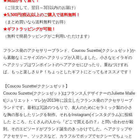
★商品がすぐ届く！
（ご注文して、翌日～3日以内のお届け）
★5,500円(税込)以上のご購入で送料無料！
（まとめ買いなら送料無料でお得）
★ギフトラッピングが可能！
（無料で簡易ラッピングがご利用いただけます）
フランス発のアクセサリーブランド、Coucou Suzette(ククシュゼット)か
ら素敵なミニサイズのヘアクリップが入荷しました。小さなヒイラギの
ヘアクリップはワンポイントのヘアアクセにぴったり。重ねづけすれ
ば、もっと楽しさＵＰ！ちょっとしたギフトにとってもオススメです！
【Coucou Suzette/ククシュゼット】
Coucou Suzette(ククシュゼット)はフランス人デザイナーのJuliette Malle
t(ジュリエット・マレ)が2013年に設立したフランス発のアクセサリーブ
ランドです。最初は冗談のつもりで、友人のためにセラミック製の小さ
な胸の形をしたリングを制作。それをInstagram(インスタグラム)に投稿
した ところ、たくさんの人から『どこで買えるの？』と問い合わせが殺
到。そのエピソードがブランド誕生のきっかけでした。ヘアクリップや
アクセサリー、ソックスなど、カラフルでポップでセクシーでちょっと