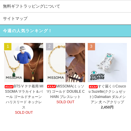
無料ギフトラッピングについて
サイトマップ
今週の人気ランキング！
1
2
3
MISSOMA(ミッソ
BTS V テテ着用 MI
すぐ届く☆Couco
マ) ゴールド DOUBLE C
SSOMA マラカイト＆パ
u Suzette(ククシュゼッ
HAIN ブレスレット
ール ゴールドチェーン
ト) Dalmatian ダルメシ
SOLD OUT
ハリスリード ネックレ
アン 犬 ヘアクリップ
ス
2,450円
SOLD OUT