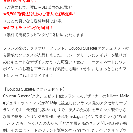
★商品がすぐ届く！
（ご注文して、翌日～3日以内のお届け）
★5,500円(税込)以上のご購入で送料無料！
（まとめ買いなら送料無料でお得）
★ギフトラッピングが可能！
（無料で簡易ラッピングがご利用いただけます）
フランス発のアクセサリーブランド、Coucou Suzette(ククシュゼット)か
ら素敵なソックスが入荷しました。ミントグリーンにデイジーを散りば
めたキュートなデザインがう～ん可愛い！ぜひ、コーディネートにワン
ポイントのお花をプラスすれば気持ちも晴れやかに。ちょっとしたギフ
トにとってもオススメです！
【Coucou Suzette/ククシュゼット】
Coucou Suzette(ククシュゼット)はフランス人デザイナーのJuliette Malle
t(ジュリエット・マレ)が2013年に設立したフランス発のアクセサリーブ
ランドです。最初は冗談のつもりで、友人のためにセラミック製の小さ
な胸の形をしたリングを制作。それをInstagram(インスタグラム)に投稿
した ところ、たくさんの人から『どこで買えるの？』と問い合わせが殺
到。そのエピソードがブランド誕生のきっかけでした。ヘアクリップや