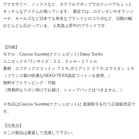
アクセサリー、ソックスなど、カラフルでポップでセクシーでちょっと
キッチュなアイテムが揃っています。 最近では、ロクシタンやオランジ
ーナ、キールズなど日本でも有名なブランドとのコラボなど、活動の幅
がどんどん広がっている、 人気急上昇中のブランドです。
【詳細】
モデル：Coucou Suzette(ククシュゼット) Daisy Socks
ユニセックス-ワンサイズ：２２．５ｃｍ～２７ｃｍ
素材：エコテックスコットン ７２％,ポリアミド ２７％,エラスタン １％
（フランス製の快適なOEKO-TEX®認定コットンを使用。）
無料ギフトラッピング：可能
（簡易的なリボン掛けでお届け、ショップバックはつきません。）
※当店はCoucou Suzette(ククシュゼット)と直接取引を行う正規販売店で
す。
【注意点】
※この製品は裏返して洗濯して下さい。