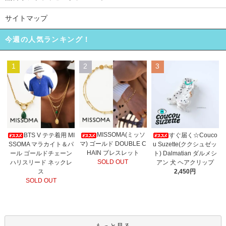
サイトマップ
今週の人気ランキング！
1
2
3
MISSOMA(ミッソ
BTS V テテ着用 MI
すぐ届く☆Couco
マ) ゴールド DOUBLE C
SSOMA マラカイト＆パ
u Suzette(ククシュゼッ
HAIN ブレスレット
ール ゴールドチェーン
ト) Dalmatian ダルメシ
SOLD OUT
ハリスリード ネックレ
アン 犬 ヘアクリップ
ス
2,450円
SOLD OUT
もっと見る