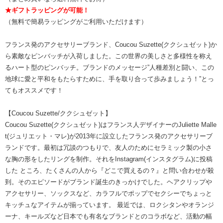
★ギフトラッピングが可能！
（無料で簡易ラッピングがご利用いただけます）
フランス発のアクセサリーブランド、Coucou Suzette(ククシュゼット)か
ら素敵なピンバッチが入荷しました。この世界の美しさと多様性を称え
るハート型のピンバッチ。ブランドのメッセージ”人種差別と闘い、この
地球に愛と平和をもたらすために、手を取り合って歩みましょう！”とっ
てもオススメです！
【Coucou Suzette/ククシュゼット】
Coucou Suzette(ククシュゼット)はフランス人デザイナーのJuliette Malle
t(ジュリエット・マレ)が2013年に設立したフランス発のアクセサリーブ
ランドです。最初は冗談のつもりで、友人のためにセラミック製の小さ
な胸の形をしたリングを制作。それをInstagram(インスタグラム)に投稿
した ところ、たくさんの人から『どこで買えるの？』と問い合わせが殺
到。そのエピソードがブランド誕生のきっかけでした。ヘアクリップや
アクセサリー、ソックスなど、カラフルでポップでセクシーでちょっと
キッチュなアイテムが揃っています。 最近では、ロクシタンやオランジ
ーナ、キールズなど日本でも有名なブランドとのコラボなど、活動の幅