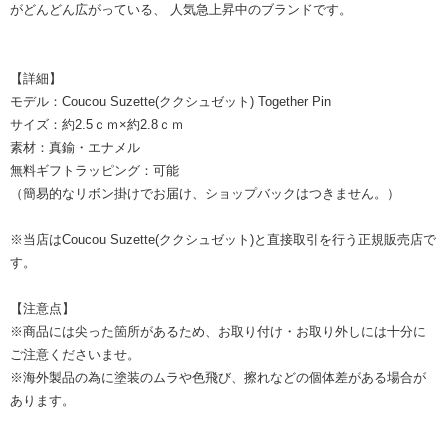
がどんどん広がっている、 人気急上昇中のブランドです。
【詳細】
モデル：Coucou Suzette(ククシュゼット) Together Pin
サイズ：約2.5ｃｍ×約2.8ｃｍ
素材：真鍮・エナメル
無料ギフトラッピング：可能
（簡易的なリボン掛けでお届け、ショップバックはつきません。）
※当店はCoucou Suzette(ククシュゼット)と直接取引を行う正規販売店で
す。
【注意点】
※商品には尖った箇所があるため、お取り付け・お取り外しには十分に
ご注意くださいませ。
※海外製品の為に塗装のムラや色飛び、擦れなどの個体差がある場合が
あります。