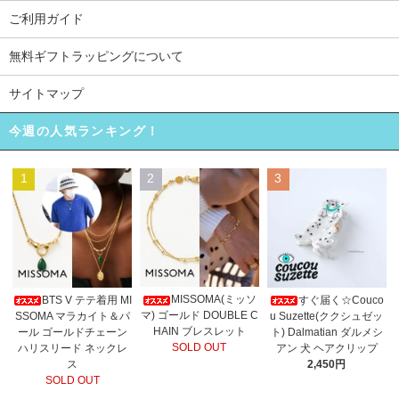
ご利用ガイド
無料ギフトラッピングについて
サイトマップ
今週の人気ランキング！
1
2
3
MISSOMA(ミッソ
BTS V テテ着用 MI
すぐ届く☆Couco
マ) ゴールド DOUBLE C
SSOMA マラカイト＆パ
u Suzette(ククシュゼッ
HAIN ブレスレット
ール ゴールドチェーン
ト) Dalmatian ダルメシ
SOLD OUT
ハリスリード ネックレ
アン 犬 ヘアクリップ
ス
2,450円
SOLD OUT