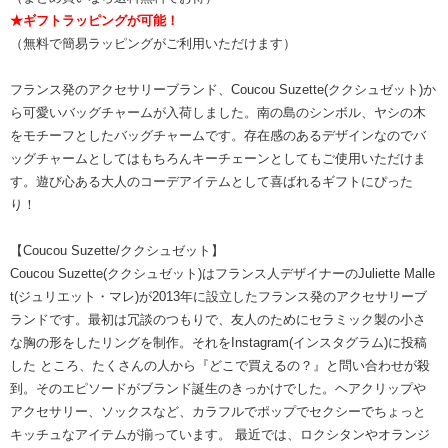
★ギフトラッピングが可能！
（無料で簡易ラッピングがご利用いただけます）
フランス発のアクセサリーブランド、Coucou Suzette(ククシュゼット)か
ら可愛いバッグチャームが入荷しました。南の島のシンボル、ヤシの木
をモチーフとしたバッグチャームです。存在感のあるデザインなのでバ
ッグチャームとしてはもちろんキーチェーンとしてもご使用いただけま
す。遊び心ある大人のコーデアイテムとして喜ばれるギフトにぴった
り！
【Coucou Suzette/ククシュゼット】
Coucou Suzette(ククシュゼット)はフランス人デザイナーのJuliette Malle
t(ジュリエット・マレ)が2013年に設立したフランス発のアクセサリーブ
ランドです。最初は冗談のつもりで、友人のためにセラミック製の小さ
な胸の形をしたリングを制作。それをInstagram(インスタグラム)に投稿
した ところ、たくさんの人から『どこで買えるの？』と問い合わせが殺
到。そのエピソードがブランド誕生のきっかけでした。ヘアクリップや
アクセサリー、ソックスなど、カラフルでポップでセクシーでちょっと
キッチュなアイテムが揃っています。 最近では、ロクシタンやオランジ