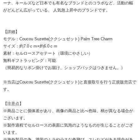
ーナ、キールズなど日本でも有名なブランドとのコラボなど、活動の幅
がどんどん広がっている、 人気急上昇中のブランドです。
【詳細】
モデル：Coucou Suzette(ククシュゼット) Palm Tree Charm
サイズ：約7.0ｃｍ×約6.0ｃｍ
素材：セルロースアセテート（環境にやさしい）
無料ギフトラッピング：可能
（簡易的なリボン掛けでお届け、ショップバックはつきません。）
※当店はCoucou Suzette(ククシュゼット)と直接取引を行う正規販売店で
す。
【注意点】
※商品ごとに個体差があり、画像の商品と比べ色味、柄が異なる場合が
ございます。
※製作過程でセルロースの表面に気泡のようなものが生じることがござ
います。
※海外製品の為、塗装のムラや小さな色飛び、スレなどがある場合があ