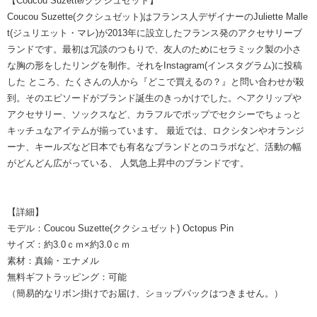
【Coucou Suzette/ククシュゼット】
Coucou Suzette(ククシュゼット)はフランス人デザイナーのJuliette Malle
t(ジュリエット・マレ)が2013年に設立したフランス発のアクセサリーブ
ランドです。最初は冗談のつもりで、友人のためにセラミック製の小さ
な胸の形をしたリングを制作。それをInstagram(インスタグラム)に投稿
した ところ、たくさんの人から『どこで買えるの？』と問い合わせが殺
到。そのエピソードがブランド誕生のきっかけでした。ヘアクリップや
アクセサリー、ソックスなど、カラフルでポップでセクシーでちょっと
キッチュなアイテムが揃っています。 最近では、ロクシタンやオランジ
ーナ、キールズなど日本でも有名なブランドとのコラボなど、活動の幅
がどんどん広がっている、 人気急上昇中のブランドです。
【詳細】
モデル：Coucou Suzette(ククシュゼット) Octopus Pin
サイズ：約3.0ｃｍ×約3.0ｃｍ
素材：真鍮・エナメル
無料ギフトラッピング：可能
（簡易的なリボン掛けでお届け、ショップバックはつきません。）