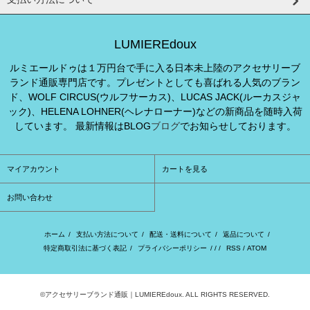
LUMIEREdoux
ルミエールドゥは１万円台で手に入る日本未上陸のアクセサリーブ
ランド通販専門店です。プレゼントとしても喜ばれる人気のブラン
ド、WOLF CIRCUS(ウルフサーカス)、LUCAS JACK(ルーカスジャ
ック)、HELENA LOHNER(ヘレナローナー)などの新商品を随時入荷
しています。 最新情報はBLOG
ブログ
でお知らせしております。
マイアカウント
カートを見る
お問い合わせ
ホーム
/
支払い方法について
/
配送・送料について
/
返品について
/
特定商取引法に基づく表記
/
プライバシーポリシー
/ / /
RSS
/
ATOM
©アクセサリーブランド通販｜LUMIEREdoux. ALL RIGHTS RESERVED.