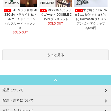
MISSOMA(ミッソ
BTS V テテ着用 MI
すぐ届く☆Couco
マ) ゴールド DOUBLE C
SSOMA マラカイト＆パ
u Suzette(ククシュゼッ
HAIN ブレスレット
ール ゴールドチェーン
ト) Dalmatian ダルメシ
SOLD OUT
ハリスリード ネックレ
アン 犬 ヘアクリップ
ス
2,450円
SOLD OUT
もっと見る
返品について
配送・送料について
支払い方法について