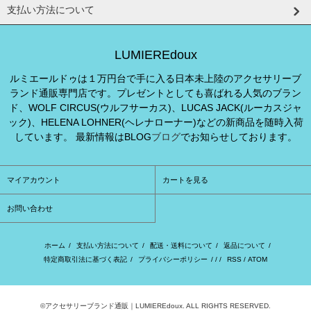
支払い方法について
LUMIEREdoux
ルミエールドゥは１万円台で手に入る日本未上陸のアクセサリーブ
ランド通販専門店です。プレゼントとしても喜ばれる人気のブラン
ド、WOLF CIRCUS(ウルフサーカス)、LUCAS JACK(ルーカスジャ
ック)、HELENA LOHNER(ヘレナローナー)などの新商品を随時入荷
しています。 最新情報はBLOG
ブログ
でお知らせしております。
マイアカウント
カートを見る
お問い合わせ
ホーム
/
支払い方法について
/
配送・送料について
/
返品について
/
特定商取引法に基づく表記
/
プライバシーポリシー
/ / /
RSS
/
ATOM
©アクセサリーブランド通販｜LUMIEREdoux. ALL RIGHTS RESERVED.