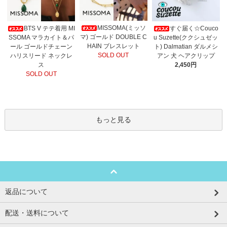
MISSOMA(ミッソ
BTS V テテ着用 MI
すぐ届く☆Couco
マ) ゴールド DOUBLE C
SSOMA マラカイト＆パ
u Suzette(ククシュゼッ
HAIN ブレスレット
ール ゴールドチェーン
ト) Dalmatian ダルメシ
SOLD OUT
ハリスリード ネックレ
アン 犬 ヘアクリップ
ス
2,450円
SOLD OUT
もっと見る
返品について
配送・送料について