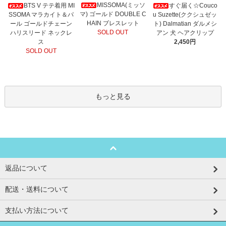
MISSOMA(ミッソ
BTS V テテ着用 MI
すぐ届く☆Couco
マ) ゴールド DOUBLE C
SSOMA マラカイト＆パ
u Suzette(ククシュゼッ
HAIN ブレスレット
ール ゴールドチェーン
ト) Dalmatian ダルメシ
SOLD OUT
ハリスリード ネックレ
アン 犬 ヘアクリップ
ス
2,450円
SOLD OUT
もっと見る
返品について
配送・送料について
支払い方法について