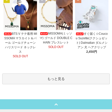
MISSOMA(ミッソ
BTS V テテ着用 MI
すぐ届く☆Couco
マ) ゴールド DOUBLE C
SSOMA マラカイト＆パ
u Suzette(ククシュゼッ
HAIN ブレスレット
ール ゴールドチェーン
ト) Dalmatian ダルメシ
SOLD OUT
ハリスリード ネックレ
アン 犬 ヘアクリップ
ス
2,450円
SOLD OUT
もっと見る