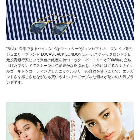
"身近に着用できるハイエンドなジュエリー"がコンセプトの、ロンドン発の
ジュエリーブランド LUCAS JACK LONDON(ルーカスジャックロンドン)。
元投資銀行家という異色の経歴を持つニック・バートリーが2006年に立ち
上げたブランドでストーンに色彩豊かな樹脂石を、地金には24Kのリサイク
ルゴールドをコーティングしたニッケルフリーの真鍮を使うことで、エレガ
ントさを感じさせながらも買いやすいリーズナブルな価格が魅力の人気ブラ
ンドです。