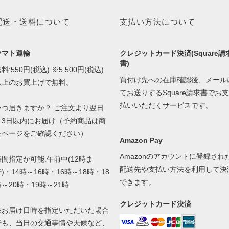
配送・送料について
支払い方法について
ヤマト運輸
クレジットカード決済(Square請
書)
料:550円(税込) ※5,500円(税込)
買付け先への在庫確認後、メール
以上のお買上げで無料。
てお送りするSquare請求書でお支
払いいただくサービスです。
いつ届きますか？:ご注文より翌日
～3日以内にお届け（予約商品は商
品ページをご確認ください）
Amazon Pay
Amazonのアカウントに登録され
時間指定が可能:午前中(12時ま
配送先や支払い方法を利用して決
)・14時～16時・16時～18時・18
できます。
時～20時・19時～21時
クレジットカード決済
※お届け日時を指定いただいた場合
でも、当日の交通事情や天候など、