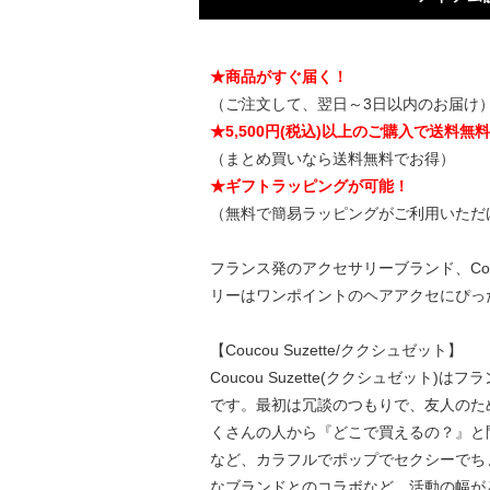
★商品がすぐ届く！
（ご注文して、翌日～3日以内のお届け
★5,500円(税込)以上のご購入で送料無
（まとめ買いなら送料無料でお得）
★ギフトラッピングが可能！
（無料で簡易ラッピングがご利用いただ
フランス発のアクセサリーブランド、Cou
リーはワンポイントのヘアアクセにぴっ
【Coucou Suzette/ククシュゼット】
Coucou Suzette(ククシュゼット)
です。最初は冗談のつもりで、友人のために
くさんの人から『どこで買えるの？』と
など、カラフルでポップでセクシーでち
なブランドとのコラボなど、活動の幅が