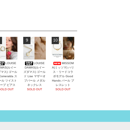
9
10
LOUISE
LOUISE
MISSOM
AMAS(ルイー
DAMAS(ルイー
A(ミッソマ) ハリ
マス) ゴール
ズダマス) ゴール
ス・リードコラ
Esmeralda ス
ド Lise マザーオ
ボモデル Good
ール ツイスト
ブパール メダル
Hands パール ブ
ープ ピアス
ネックレス
レスレット
SOLD OUT
SOLD OUT
SOLD OUT