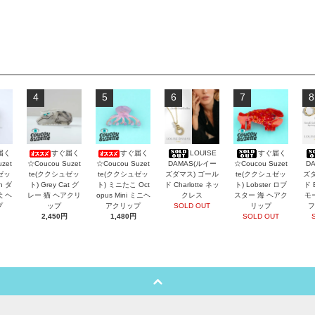
4
5
6
7
8
届く
すぐ届く
すぐ届く
LOUISE
すぐ届く
zet
☆Coucou Suzet
☆Coucou Suzet
DAMAS(ルイー
☆Coucou Suzet
D
ゼッ
te(ククシュゼッ
te(ククシュゼッ
ズダマス) ゴール
te(ククシュゼッ
ズダ
an ダ
ト) Grey Cat グ
ト) ミニたこ Oct
ド Charlotte ネッ
ト) Lobster ロブ
ド 
犬 ヘ
レー 猫 ヘアクリ
opus Mini ミニヘ
クレス
スター 海 ヘアク
モ
プ
ップ
アクリップ
SOLD OUT
リップ
フ
2,450円
1,480円
SOLD OUT