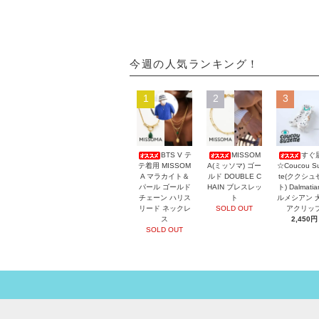
今週の人気ランキング！
1
2
3
BTS V テ
MISSOM
すぐ
テ着用 MISSOM
A(ミッソマ) ゴー
☆Coucou Su
A マラカイト＆
ルド DOUBLE C
te(ククシュ
パール ゴールド
HAIN ブレスレッ
ト) Dalmati
チェーン ハリス
ト
ルメシアン 
リード ネックレ
SOLD OUT
アクリッ
ス
2,450円
SOLD OUT