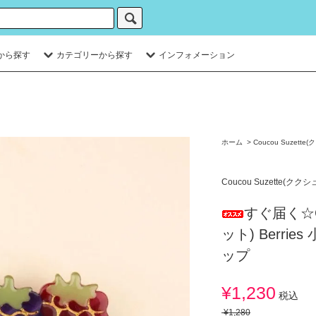
から探す
カテゴリーから探す
インフォメーション
ホーム
>
Coucou Suzett
Coucou Suzette(クク
すぐ届く☆Co
ット) Berr
ップ
¥1,230
税込
¥1,280