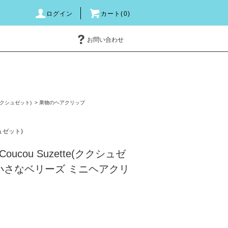
ログイン
カート(0)
お問い合わせ
e(ククシュゼット)
>
果物のヘアクリップ
シュゼット)
ucou Suzette(ククシュゼ
ies 小さなベリーズ ミニヘアクリ