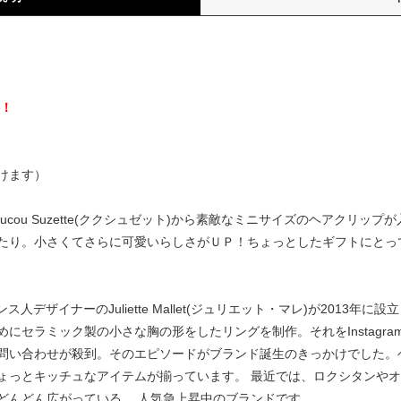
）
料！
けます）
cou Suzette(ククシュゼット)から素敵なミニサイズのヘアクリッ
たり。小さくてさらに可愛いらしさがＵＰ！ちょっとしたギフトにとっ
はフランス人デザイナーのJuliette Mallet(ジュリエット・マレ)が20
セラミック製の小さな胸の形をしたリングを制作。それをInstagram
問い合わせが殺到。そのエピソードがブランド誕生のきっかけでした。
ょっとキッチュなアイテムが揃っています。 最近では、ロクシタンや
どんどん広がっている、 人気急上昇中のブランドです。