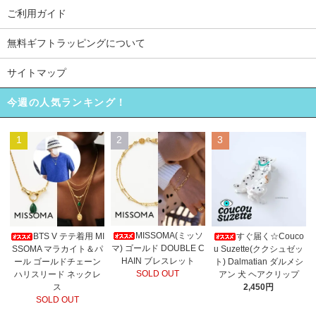
ご利用ガイド
無料ギフトラッピングについて
サイトマップ
今週の人気ランキング！
1
2
3
MISSOMA(ミッソ
BTS V テテ着用 MI
すぐ届く☆Couco
マ) ゴールド DOUBLE C
SSOMA マラカイト＆パ
u Suzette(ククシュゼッ
HAIN ブレスレット
ール ゴールドチェーン
ト) Dalmatian ダルメシ
SOLD OUT
ハリスリード ネックレ
アン 犬 ヘアクリップ
ス
2,450円
SOLD OUT