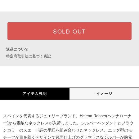
SOLD OUT
返品について
特定商取引法に基づく表記
アイテム説明
イメージ
スペインを代表するジュエリーブランド、Helena Rohner(ヘレナローナ
ー)から素敵なネックレスが入荷しました。シルバーペンダントとブラウ
ンカラーのスエード調の平紐を組み合わせたネックレス。エッグ型のモ
チーフが目を惹くデザインで鏡面仕上げのグラマラスなシルバーが胸元