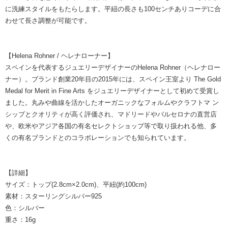
に洗練スタイルをもたらします。平紐の長さも100センチありコーデに合
わせて長さ調整が可能です。
【Helena Rohner / ヘレナローナー】
スペインを代表するジュエリーデザイナーのHelena Rohner（ヘレナロー
ナー）。ブランド創業20年目の2015年には、スペイン王室より The Gold
Medal for Merit in Fine Arts をジュエリーデザイナーとして初めて受賞し
ました。丸みや曲線を活かしたオーガニックなフォルムやクラフトマ ン
シップとクオリティが高く評価され、マドリードやバルセロナの直営店
や、欧米やアジア各国の有名セレクトショップ等で取り扱われる他、多
くの有名ブランドとのコラボレーションでも知られています。
【詳細】
サイズ：トップ(2.8cm×2.0cm)、平紐(約100cm)
素材：スターリングシルバー925
色：シルバー
重さ：16g