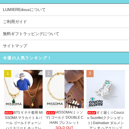
LUMIEREdouxについて
ご利用ガイド
無料ギフトラッピングについて
サイトマップ
今週の人気ランキング！
1
2
3
MISSOMA(ミッソ
BTS V テテ着用 MI
すぐ届く☆Couco
マ) ゴールド DOUBLE C
SSOMA マラカイト＆パ
u Suzette(ククシュゼッ
HAIN ブレスレット
ール ゴールドチェーン
ト) Dalmatian ダルメシ
SOLD OUT
ハリスリード ネックレ
アン 犬 ヘアクリップ