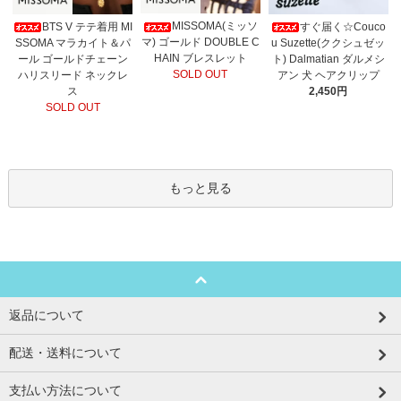
MISSOMA(ミッソ
BTS V テテ着用 MI
すぐ届く☆Couco
マ) ゴールド DOUBLE C
SSOMA マラカイト＆パ
u Suzette(ククシュゼッ
HAIN ブレスレット
ール ゴールドチェーン
ト) Dalmatian ダルメシ
SOLD OUT
ハリスリード ネックレ
アン 犬 ヘアクリップ
ス
2,450円
SOLD OUT
もっと見る
返品について
配送・送料について
支払い方法について