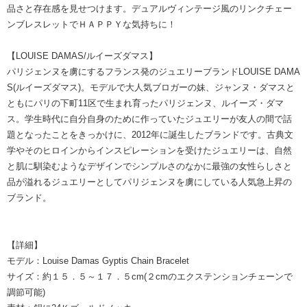
品さと存在感を見せつけます。デュアルヴィンテージ風のリンクチェー
ンブレスレットでＨＡＰＰＹな気持ちに！
【LOUISE DAMAS/ルイーズダマス】
パリジェンヌを虜にするフランス発のジュエリーブランドLOUISE DAMA
S(ルイーズダマス)。モデルで大人気ブロガーの妹、ジャンヌ・ダマスと
ともにパリの下町11区で生まれ育ったパリジェンヌ、ルイーズ・ダマ
ス。学生時代に自分自身のために作っていたジュエリーが友人の間で話
題となったことをきっかけに、2012年に誕生したブランドです。古典文
学やそのヒロインからインスピレーションを受けたジュエリーは、自然
と肌に馴染むようなデザインでシンプルさのなかに最強の女性らしさと
品が溢れるジュエリーとしてパリジェンヌを虜にしている人気急上昇の
ブランド。
【詳細】
モデル：Louise Damas Gyptis Chain Bracelet
サイズ：約１５．５～１７．５cm(２cmのエクステンションチェーンで
調節可能)