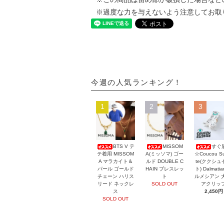
※過度な力を与えないよう注意してお取
今週の人気ランキング！
1
2
3
BTS V テ
MISSOM
すぐ
テ着用 MISSOM
A(ミッソマ) ゴー
☆Coucou Su
A マラカイト＆
ルド DOUBLE C
te(ククシュ
パール ゴールド
HAIN ブレスレッ
ト) Dalmati
チェーン ハリス
ト
ルメシアン 
リード ネックレ
SOLD OUT
アクリッ
ス
2,450円
SOLD OUT