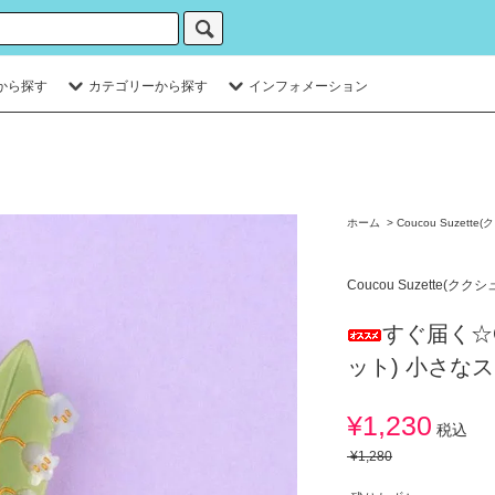
から探す
カテゴリーから探す
インフォメーション
ホーム
>
Coucou Suzett
Coucou Suzette(クク
すぐ届く☆Co
ット) 小さな
¥1,230
税込
¥1,280