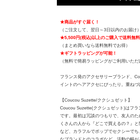
★商品がすぐ届く！
（ご注文して、翌日～3日以内のお届け
★5,500円(税込)以上のご購入で送料無
（まとめ買いなら送料無料でお得）
★ギフトラッピングが可能！
（無料で簡易ラッピングがご利用いただ
フランス発のアクセサリーブランド、Cou
イントのヘアアクセにぴったり。重ねづ
【Coucou Suzette/ククシュゼット】
Coucou Suzette(ククシュゼット)
です。最初は冗談のつもりで、友人のために
くさんの人から『どこで買えるの？』と
など、カラフルでポップでセクシーでち
なブランドとのコラボなど、活動の幅が