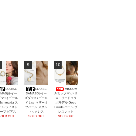
9
10
LOUISE
LOUISE
MISSOM
AMAS(ルイー
DAMAS(ルイー
A(ミッソマ) ハリ
マス) ゴール
ズダマス) ゴール
ス・リードコラ
Esmeralda ス
ド Lise マザーオ
ボモデル Good
ール ツイスト
ブパール メダル
Hands パール ブ
ープ ピアス
ネックレス
レスレット
SOLD OUT
SOLD OUT
SOLD OUT