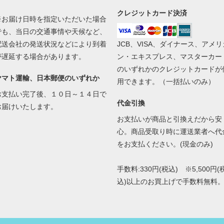
クレジットカード決済
※お届け日時を指定いただいた場合
でも、当日の交通事情や天候など、
配送会社の発送状況などにより到着
JCB、VISA、ダイナース、アメリ
が遅延する場合があります。
ン・エキスプレス、マスターカー
のいずれかのクレジットカードが
ヤマト運輸、日本郵便のいずれか
用できます。（一括払いのみ）
お支払い完了後、１０日～１４日で
代金引換
お届けいたします。
お支払いが商品と引換えだから安
心。商品受取り時に運送業者へ代
をお支払ください。(現金のみ)
手数料:330円(税込) ※5,500円(
込)以上のお買上げで手数料無料