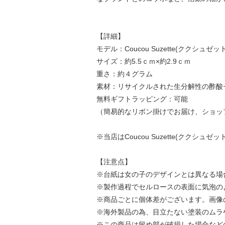
【詳細】
モデル：Coucou Suzette(ククシュゼット) Lily 
サイズ：約5.5ｃｍ×約2.9ｃｍ
重さ：約４グラム
素材：リサイクルされた生分解性の酢酸
無料ギフトラッピング：可能
（簡易的なリボン掛けでお届け、ショッ
※当店はCoucou Suzette(ククシ
【注意点】
※台紙は女の子のデザインとは異なる場
※製作過程でセルロースの表面に気泡の
※商品ごとに個体差がございます。画像
※海外製品の為、目立たない塗装のムラ
※この商品は留め部が破損した場合など