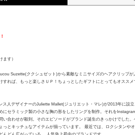
）
料！
けます）
cou Suzette(ククシュゼット)から素敵なミニサイズのヘアクリッ
けすれば、もっと楽しさＵＰ！ちょっとしたギフトにとってもオススメ
はフランス人デザイナーのJuliette Mallet(ジュリエット・マレ)が20
セラミック製の小さな胸の形をしたリングを制作。それをInstagram
問い合わせが殺到。そのエピソードがブランド誕生のきっかけでした。
ょっとキッチュなアイテムが揃っています。 最近では、ロクシタンや
どんどん広がっている、 人気急上昇中のブランドです。