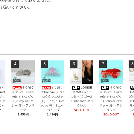
り扱いください。
4
5
6
7
8
届く
すぐ届く
すぐ届く
LOUISE
すぐ届く
zet
☆Coucou Suzet
☆Coucou Suzet
DAMAS(ルイー
☆Coucou Suzet
D
ゼッ
te(ククシュゼッ
te(ククシュゼッ
ズダマス) ゴール
te(ククシュゼッ
ズダ
an ダ
ト) Grey Cat グ
ト) ミニたこ Oct
ド Charlotte ネッ
ト) Lobster ロブ
ド 
犬 ヘ
レー 猫 ヘアクリ
opus Mini ミニヘ
クレス
スター 海 ヘアク
モ
プ
ップ
アクリップ
SOLD OUT
リップ
フ
2,450円
1,480円
SOLD OUT