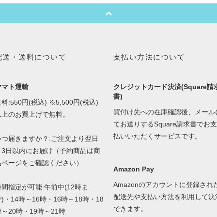
配送・送料について
支払い方法について
ヤマト運輸
クレジットカード決済(Square請
書)
料:550円(税込) ※5,500円(税込)
買付け先への在庫確認後、メール
以上のお買上げで無料。
てお送りするSquare請求書でお支
払いいただくサービスです。
いつ届きますか？:ご注文より翌日
～3日以内にお届け（予約商品は商
品ページをご確認ください）
Amazon Pay
Amazonのアカウントに登録され
時間指定が可能:午前中(12時ま
配送先や支払い方法を利用して決
)・14時～16時・16時～18時・18
できます。
時～20時・19時～21時