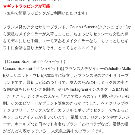
★ギフトラッピングが可能！
（無料で簡易ラッピングがご利用いただけます）
フランス発のアクセサリーブランド、Coucou Suzette(ククシュゼット)か
ら素敵なメイクミラーが入荷しました。ちょっぴりセクシーな女性の裸
をモデルにした手鏡。ユーモアあるメイクミラーなら、ちょっとしたギ
フトに会話も盛り上がりそう。とってもオススメです！
【Coucou Suzette/ククシュゼット】
Coucou Suzette(ククシュゼット)はフランス人デザイナーのJuliette Malle
t(ジュリエット・マレ)が2013年に設立したフランス発のアクセサリーブ
ランドです。最初は冗談のつもりで、友人のためにセラミック製の小さ
な胸の形をしたリングを制作。それをInstagram(インスタグラム)に投稿
した ところ、たくさんの人から『どこで買えるの？』と問い合わせが殺
到。そのエピソードがブランド誕生のきっかけでした。ヘアクリップや
アクセサリー、ソックスなど、カラフルでポップでセクシーでちょっと
キッチュなアイテムが揃っています。 最近では、ロクシタンやオランジ
ーナ、キールズなど日本でも有名なブランドとのコラボなど、活動の幅
がどんどん広がっている、 人気急上昇中のブランドです。