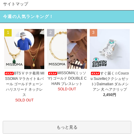
サイトマップ
今週の人気ランキング！
1
2
3
MISSOMA(ミッソ
BTS V テテ着用 MI
すぐ届く☆Couco
マ) ゴールド DOUBLE C
SSOMA マラカイト＆パ
u Suzette(ククシュゼッ
HAIN ブレスレット
ール ゴールドチェーン
ト) Dalmatian ダルメシ
SOLD OUT
ハリスリード ネックレ
アン 犬 ヘアクリップ
ス
2,450円
SOLD OUT
もっと見る