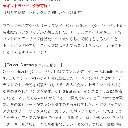
★ギフトラッピングが可能！
（無料で簡易ラッピングがご利用いただけます）
フランス発のアクセサリーブランド、Coucou Suzette(ククシュゼット)か
ら素敵なヘアクリップが入荷しました。ルージュのネイルがキュートな
ハンドのヘアクリップは見た目の可愛いらしさで髪はもちろんのこと、
トートバックやマザーズバッグにはさんでもＯＫ！ちょっとしたギフト
にとってもオススメです！
【Coucou Suzette/ククシュゼット】
Coucou Suzette(ククシュゼット)はフランス人デザイナーのJuliette Malle
t(ジュリエット・マレ)が2013年に設立したフランス発のアクセサリーブ
ランドです。最初は冗談のつもりで、友人のためにセラミック製の小さ
な胸の形をしたリングを制作。それをInstagram(インスタグラム)に投稿
した ところ、たくさんの人から『どこで買えるの？』と問い合わせが殺
到。そのエピソードがブランド誕生のきっかけでした。ヘアクリップや
アクセサリー、ソックスなど、カラフルでポップでセクシーでちょっと
キッチュなアイテムが揃っています。 最近では、ロクシタンやオランジ
ーナ、キールズなど日本でも有名なブランドとのコラボなど、活動の幅