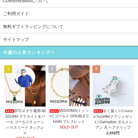
LUMIEREdouxについて
ご利用ガイド
無料ギフトラッピングについて
サイトマップ
今週の人気ランキング！
1
2
3
MISSOMA(ミッソ
BTS V テテ着用 MI
すぐ届く☆Couco
マ) ゴールド DOUBLE C
SSOMA マラカイト＆パ
u Suzette(ククシュゼッ
HAIN ブレスレット
ール ゴールドチェーン
ト) Dalmatian ダルメシ
SOLD OUT
ハリスリード ネックレ
アン 犬 ヘアクリップ
ス
2,450円