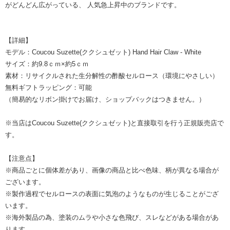
がどんどん広がっている、 人気急上昇中のブランドです。
【詳細】
モデル：Coucou Suzette(ククシュゼット) Hand Hair Claw - White
サイズ：約9.8ｃｍ×約5ｃｍ
素材：リサイクルされた生分解性の酢酸セルロース（環境にやさしい）
無料ギフトラッピング：可能
（簡易的なリボン掛けでお届け、ショップバックはつきません。）
※当店はCoucou Suzette(ククシュゼット)と直接取引を行う正規販売店で
す。
【注意点】
※商品ごとに個体差があり、画像の商品と比べ色味、柄が異なる場合が
ございます。
※製作過程でセルロースの表面に気泡のようなものが生じることがござ
います。
※海外製品の為、塗装のムラや小さな色飛び、スレなどがある場合があ
ります。