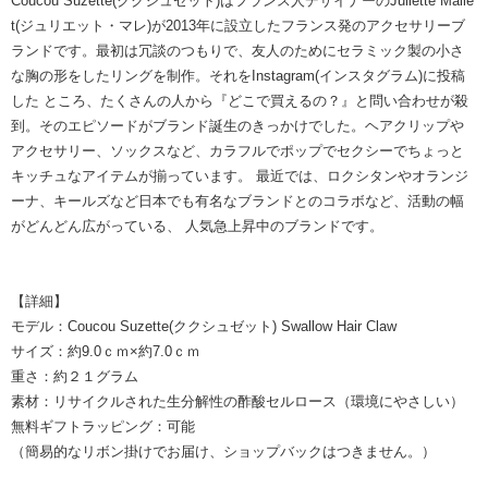
Coucou Suzette(ククシュゼット)はフランス人デザイナーのJuliette Malle
t(ジュリエット・マレ)が2013年に設立したフランス発のアクセサリーブ
ランドです。最初は冗談のつもりで、友人のためにセラミック製の小さ
な胸の形をしたリングを制作。それをInstagram(インスタグラム)に投稿
した ところ、たくさんの人から『どこで買えるの？』と問い合わせが殺
到。そのエピソードがブランド誕生のきっかけでした。ヘアクリップや
アクセサリー、ソックスなど、カラフルでポップでセクシーでちょっと
キッチュなアイテムが揃っています。 最近では、ロクシタンやオランジ
ーナ、キールズなど日本でも有名なブランドとのコラボなど、活動の幅
がどんどん広がっている、 人気急上昇中のブランドです。
【詳細】
モデル：Coucou Suzette(ククシュゼット) Swallow Hair Claw
サイズ：約9.0ｃｍ×約7.0ｃｍ
重さ：約２１グラム
素材：リサイクルされた生分解性の酢酸セルロース（環境にやさしい）
無料ギフトラッピング：可能
（簡易的なリボン掛けでお届け、ショップバックはつきません。）