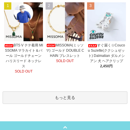
1
2
3
MISSOMA(ミッソ
BTS V テテ着用 MI
すぐ届く☆Couco
マ) ゴールド DOUBLE C
SSOMA マラカイト＆パ
u Suzette(ククシュゼッ
HAIN ブレスレット
ール ゴールドチェーン
ト) Dalmatian ダルメシ
SOLD OUT
ハリスリード ネックレ
アン 犬 ヘアクリップ
ス
2,450円
SOLD OUT
もっと見る