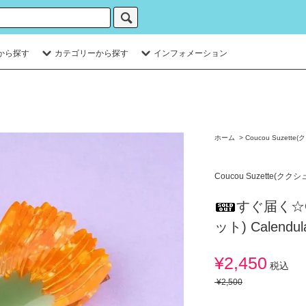
から探す
カテゴリーから探す
インフォメーション
ホーム
>
Coucou Suzett
Coucou Suzette(クク
すぐ届く☆Co
ット) Calen
¥2,450
税込
¥2,500