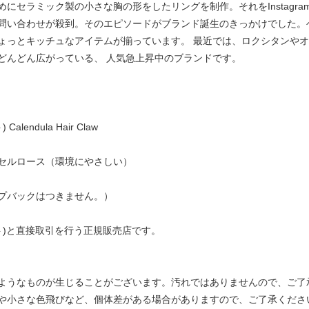
セラミック製の小さな胸の形をしたリングを制作。それをInstagram
問い合わせが殺到。そのエピソードがブランド誕生のきっかけでした。
ょっとキッチュなアイテムが揃っています。 最近では、ロクシタンや
どんどん広がっている、 人気急上昇中のブランドです。
lendula Hair Claw
セルロース（環境にやさしい）
プバックはつきません。）
ュゼット)と直接取引を行う正規販売店です。
ようなものが生じることがございます。汚れではありませんので、ご了
や小さな色飛びなど、個体差がある場合がありますので、ご了承くださ