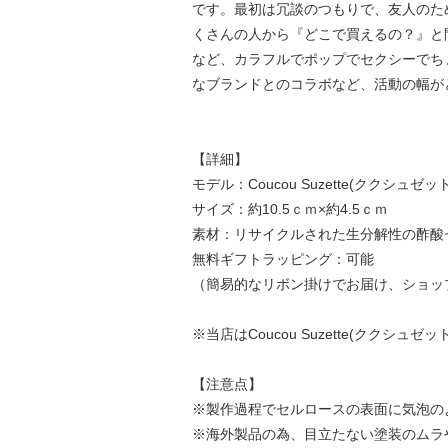
です。最初は冗談のつもりで、友人のために
くさんの人から『どこで買えるの？』と
など、カラフルでポップでセクシーでち
なブランドとのコラボなど、活動の幅が
【詳細】
モデル：Coucou Suzette(ククシュゼット) Ca
サイズ：約10.5ｃｍ×約4.5ｃｍ
素材：リサイクルされた生分解性の酢酸
無料ギフトラッピング：可能
（簡易的なリボン掛けでお届け、ショッ
※当店はCoucou Suzette(ククシ
【注意点】
※製作過程でセルロースの表面に気泡の
※海外製品の為、目立たない塗装のムラ