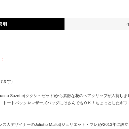
説明
）
料！
けます）
cou Suzette(ククシュゼット)から素敵な花のヘアクリップが入荷
、トートバックやマザーズバッグにはさんでもＯＫ！ちょっとしたギフ
はフランス人デザイナーのJuliette Mallet(ジュリエット・マレ)が20