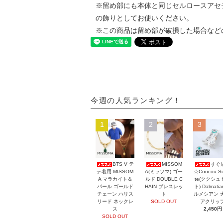
※留め部にも本体と同じセルロースアセ
の飾りとしてお使いください。
※この商品は留め部が破損した場合など
今週の人気ランキング！
1
2
3
BTS V テ
MISSOM
すぐ
テ着用 MISSOM
A(ミッソマ) ゴー
☆Coucou Su
A マラカイト＆
ルド DOUBLE C
te(ククシュ
パール ゴールド
HAIN ブレスレッ
ト) Dalmati
チェーン ハリス
ト
ルメシアン 
リード ネックレ
SOLD OUT
アクリッ
ス
2,450円
SOLD OUT