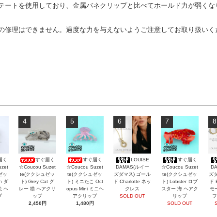
テートを使用しており、金属バネクリップと比べてホールド力が弱くな
の修理はできません。過度な力を与えないようご注意してお取り扱いく
4
5
6
7
8
届く
すぐ届く
すぐ届く
LOUISE
すぐ届く
zet
☆Coucou Suzet
☆Coucou Suzet
DAMAS(ルイー
☆Coucou Suzet
D
ゼッ
te(ククシュゼッ
te(ククシュゼッ
ズダマス) ゴール
te(ククシュゼッ
ズダ
an ダ
ト) Grey Cat グ
ト) ミニたこ Oct
ド Charlotte ネッ
ト) Lobster ロブ
ド 
犬 ヘ
レー 猫 ヘアクリ
opus Mini ミニヘ
クレス
スター 海 ヘアク
モ
プ
ップ
アクリップ
SOLD OUT
リップ
フ
2,450円
1,480円
SOLD OUT