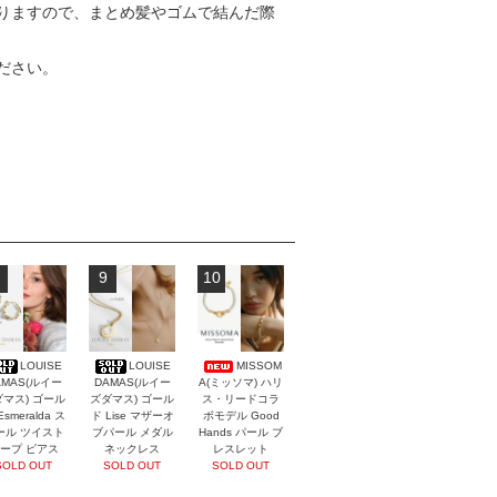
りますので、まとめ髪やゴムで結んだ際
ださい。
9
10
LOUISE
LOUISE
MISSOM
AMAS(ルイー
DAMAS(ルイー
A(ミッソマ) ハリ
マス) ゴール
ズダマス) ゴール
ス・リードコラ
Esmeralda ス
ド Lise マザーオ
ボモデル Good
ール ツイスト
ブパール メダル
Hands パール ブ
ープ ピアス
ネックレス
レスレット
SOLD OUT
SOLD OUT
SOLD OUT