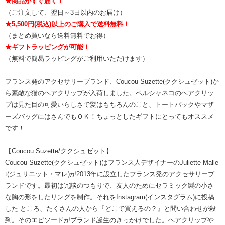
★商品がすぐ届く！
（ご注文して、翌日～3日以内のお届け）
★5,500円(税込)以上のご購入で送料無料！
（まとめ買いなら送料無料でお得）
★ギフトラッピングが可能！
（無料で簡易ラッピングがご利用いただけます）
フランス発のアクセサリーブランド、Coucou Suzette(ククシュゼット)か
ら素敵な猫のヘアクリップが入荷しました。ペルシャネコのヘアクリッ
プは見た目の可愛いらしさで髪はもちろんのこと、トートバックやマザ
ーズバッグにはさんでもＯＫ！ちょっとしたギフトにとってもオススメ
です！
【Coucou Suzette/ククシュゼット】
Coucou Suzette(ククシュゼット)はフランス人デザイナーのJuliette Malle
t(ジュリエット・マレ)が2013年に設立したフランス発のアクセサリーブ
ランドです。最初は冗談のつもりで、友人のためにセラミック製の小さ
な胸の形をしたリングを制作。それをInstagram(インスタグラム)に投稿
した ところ、たくさんの人から『どこで買えるの？』と問い合わせが殺
到。そのエピソードがブランド誕生のきっかけでした。ヘアクリップや