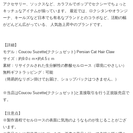
アクセサリー、ソックスなど、カラフルでポップでセクシーでちょっと
キッチュなアイテムが揃っています。 最近では、ロクシタンやオランジ
ーナ、キールズなど日本でも有名なブランドとのコラボなど、活動の幅
がどんどん広がっている、 人気急上昇中のブランドです。
【詳細】
モデル：Coucou Suzette(ククシュゼット) Persian Cat Hair Claw
サイズ：約9.0ｃｍ×約4.5ｃｍ
素材：リサイクルされた生分解性の酢酸セルロース（環境にやさしい）
無料ギフトラッピング：可能
（簡易的なリボン掛けでお届け、ショップバックはつきません。）
※当店はCoucou Suzette(ククシュゼット)と直接取引を行う正規販売店で
す。
【注意点】
※製作過程でセルロースの表面に気泡のようなものが生じることがござ
います。