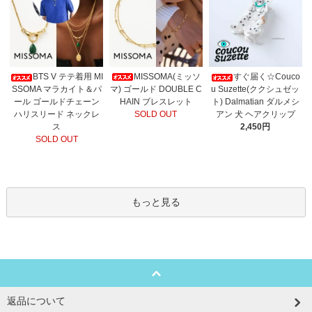
MISSOMA(ミッソ
BTS V テテ着用 MI
すぐ届く☆Couco
マ) ゴールド DOUBLE C
SSOMA マラカイト＆パ
u Suzette(ククシュゼッ
HAIN ブレスレット
ール ゴールドチェーン
ト) Dalmatian ダルメシ
SOLD OUT
ハリスリード ネックレ
アン 犬 ヘアクリップ
ス
2,450円
SOLD OUT
もっと見る
返品について