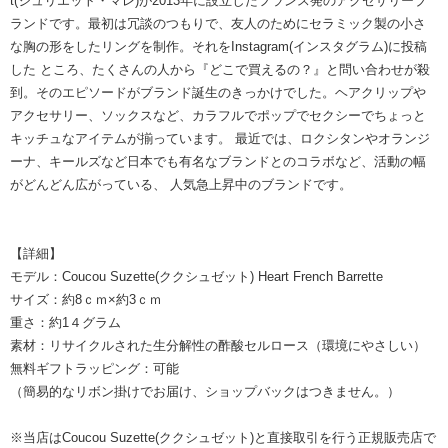
t(ジュリエット・マレ)が2013年に設立したフランス発のアクセサリーブ
ランドです。最初は冗談のつもりで、友人のためにセラミック製の小さ
な胸の形をしたリングを制作。それをInstagram(インスタグラム)に投稿
した ところ、たくさんの人から『どこで買えるの？』と問い合わせが殺
到。そのエピソードがブランド誕生のきっかけでした。ヘアクリップや
アクセサリー、ソックスなど、カラフルでポップでセクシーでちょっと
キッチュなアイテムが揃っています。 最近では、ロクシタンやオランジ
ーナ、キールズなど日本でも有名なブランドとのコラボなど、活動の幅
がどんどん広がっている、 人気急上昇中のブランドです。
【詳細】
モデル：Coucou Suzette(ククシュゼット) Heart French Barrette
サイズ：約8ｃｍ×約3ｃｍ
重さ：約1４グラム
素材：リサイクルされた生分解性の酢酸セルロース（環境にやさしい）
無料ギフトラッピング：可能
（簡易的なリボン掛けでお届け、ショップバックはつきません。）
※当店はCoucou Suzette(ククシュゼット)と直接取引を行う正規販売店で