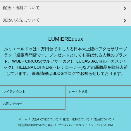
配送・送料について
支払い方法について
LUMIEREdoux
ルミエールドゥは１万円台で手に入る日本未上陸のアクセサリーブ
ランド通販専門店です。プレゼントとしても喜ばれる人気のブラン
ド、WOLF CIRCUS(ウルフサーカス)、LUCAS JACK(ルーカスジャ
ック)、HELENA LOHNER(ヘレナローナー)などの新商品を随時入荷
しています。 最新情報はBLOG
ブログ
でお知らせしております。
マイアカウント
カートを見る
お問い合わせ
ホーム
/
支払い方法について
/
配送・送料について
/
返品について
/
特定商取引法に基づく表記
/
プライバシーポリシー
/ / /
RSS
/
ATOM